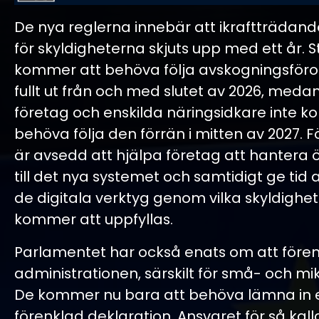
De nya reglerna innebär att ikraftträda
för skyldigheterna skjuts upp med ett år. 
kommer att behöva följa avskogningsför
fullt ut från och med slutet av 2026, meda
företag och enskilda näringsidkare inte 
behöva följa den förrän i mitten av 2027. 
är avsedd att hjälpa företag att hantera
till det nya systemet och samtidigt ge tid a
de digitala verktyg genom vilka skyldighe
kommer att uppfyllas.
Parlamentet har också enats om att fören
administrationen, särskilt för små- och mi
De kommer nu bara att behöva lämna in
förenklad deklaration. Ansvaret för så kallad