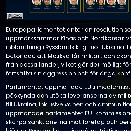
Europaparlamentet antar en resolution s
uppmärksammar Kinas och Nordkoreas 
inblandning i Rysslands krig mot Ukraina
betonade att Moskva får militärt och eko
från dessa länder, vilket gör det möjligt f
fortsätta sin aggression och förlänga konfl
Parlamentet uppmanade EU:s medlemssta
påskynda och utöka leveranserna av milit
till Ukraina, inklusive vapen och ammunitio
uppmanade parlamentet EU-kommissione
skärpa sanktionerna mot företag och pe
hjälper Ryssland att kringgå restriktionern