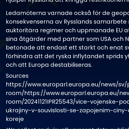
Ledamöterna varnade också för de geopol
konsekvenserna av Rysslands samarbete
auktoritära regimer och uppmanade EU 
sina åtgärder med partner som USA och N
betonade att endast ett starkt och enat s
förhindra att det ryska inflytandet sprids y
och att Europa destabiliseras.
Sources
https://www.europarl.europa.eu/news/sv/
room/https://www.europarl.europa.eu/ne
room/20241121IPR25543/vice-vojenske-po
ukrajiny-v-souvislosti-se-zapojenim-ciny-
koreje