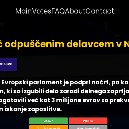
Main
Votes
FAQ
About
Contact
 odpuščenim delavcem v N
ovezavo
 - Evropski parlament je podprl načrt, po k
, ki so izgubili delo zaradi delnega zaprtj
gotovili več kot 3 milijone evrov za prekva
n iskanje zaposlitve.