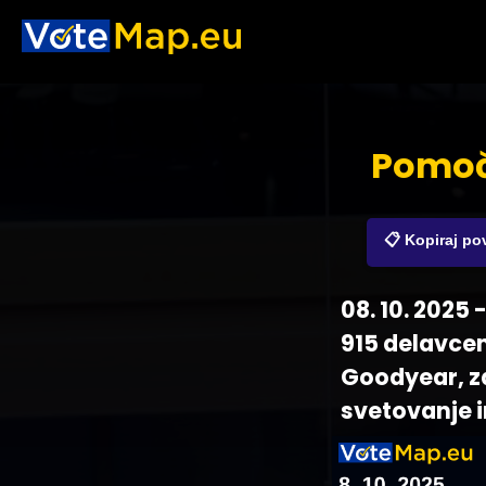
Pomoč
📋 Kopiraj p
08. 10. 2025
915 delavcem
Goodyear, za
svetovanje i