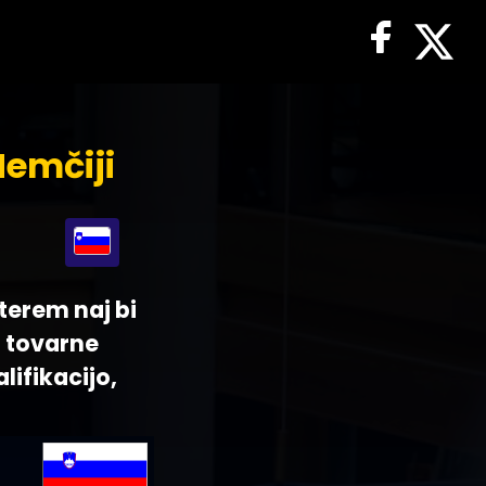
emčiji
aterem naj bi
a tovarne
lifikacijo,