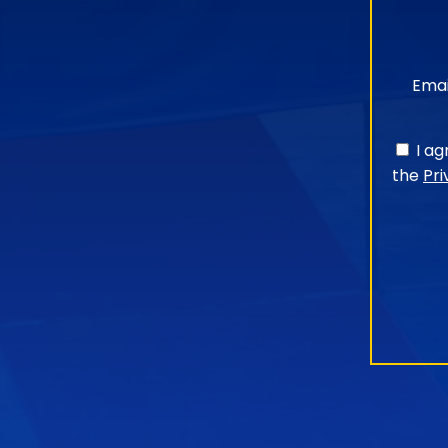
Emai
I a
the
Pri