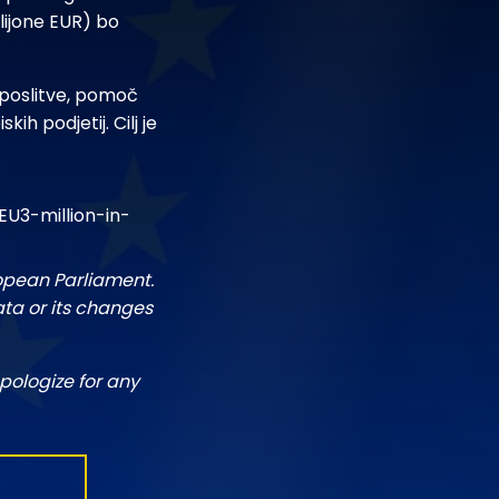
lijone EUR) bo
zaposlitve, pomoč
ih podjetij. Cilj je
U3-million-in-
ropean Parliament.
ata or its changes
pologize for any