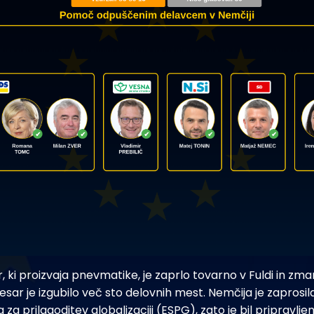
 ki proizvaja pnevmatike, je zaprlo tovarno v Fuldi in zma
esar je izgubilo več sto delovnih mest. Nemčija je zaprosi
za prilagoditev globalizaciji (ESPG), zato je bil pripravlje