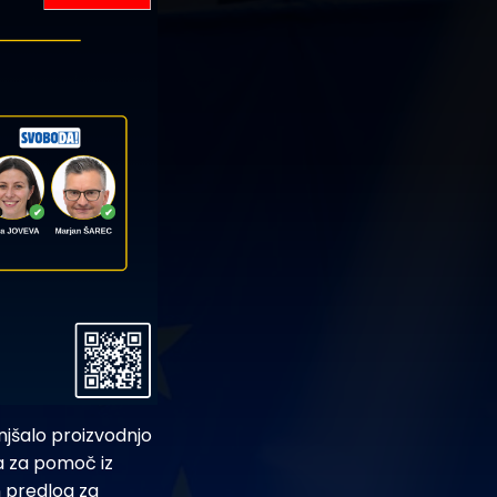
njšalo proizvodnjo
la za pomoč iz
n predlog za