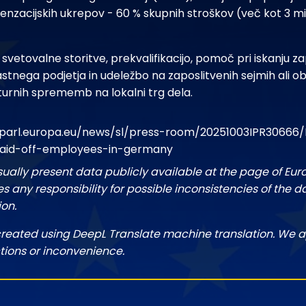
enzacijskih ukrepov - 60 % skupnih stroškov (več kot 3 mi
 svetovalne storitve, prekvalifikacijo, pomoč pri iskanju 
astnega podjetja in udeležbo na zaposlitvenih sejmih ali obisk
ukturnih sprememb na lokalni trg dela.
parl.europa.eu/news/sl/press-room/20251003IPR30666/E
laid-off-employees-in-germany
sually present data publicly available at the page of Eu
 any responsibility for possible inconsistencies of the d
ion.
created using DeepL Translate machine translation. We a
tions or inconvenience.