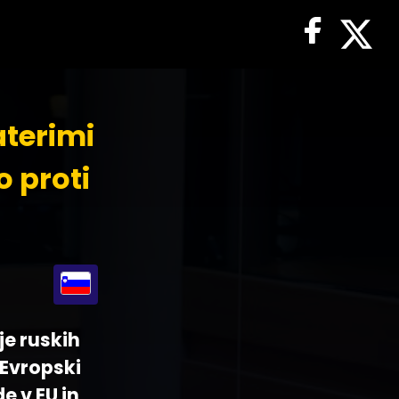
aterimi
o proti
je ruskih
 Evropski
e v EU in