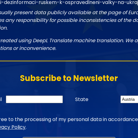
ni-dezinformaci-ruskem-k-ospravedlneni-valky-na-ukraj
sually present data publicly available at the page of Eu
 any responsibility for possible inconsistencies of the d
ion.
created using DeepL Translate machine translation. We a
tions or inconvenience.
Subscribe to Newsletter
l
State
gree to the processing of my personal data in accordance
vacy Policy
.