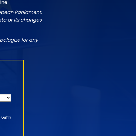
ine
ropean Parliament.
ata or its changes
pologize for any
 with