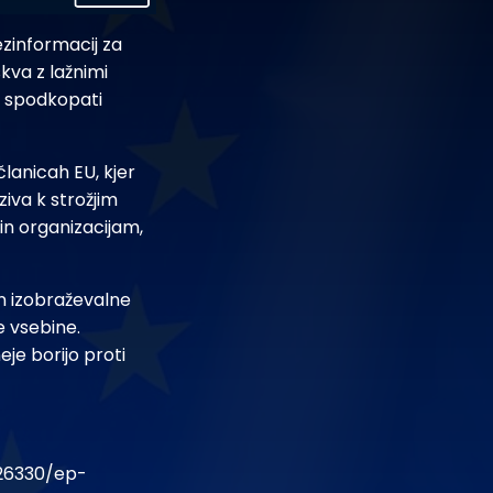
ezinformacij za
kva z lažnimi
er spodkopati
članicah EU, kjer
ziva k strožjim
in organizacijam,
in izobraževalne
e vsebine.
je borijo proti
26330/ep-