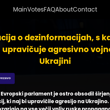
Main
Votes
FAQ
About
Contact
cija o dezinformacijah, s k
 upravičuje agresivno vojn
Ukrajini
ovezavo
- Evropski parlament je ostro obsodil širjen
, ki naj bi upravičile agresijo na Ukrajino.
zarjajo na vse večji vpliv ruske propagand