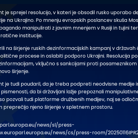
 je sprejel resolucijo, v kateri je obsodil rusko uporabo d
azije na Ukrajino. Po mnenju evropskih poslancev skuša Mos
agando manipulirati z javnim mnenjem v Rusiji in tujini t
tične institucije.
ili na širjenje ruskih dezinformacijskih kampanj v državah 
olitične procese in oslabiti podporo Ukrajini. Resolucija po
informacijam, vključno s sankcijami proti posameznikom 
ovo širjenje.
 je tudi poudaril, da je treba podpreti neodvisne medije 
pismenosti, da bi državljani lažje prepoznali manipulativn
so pozvali tudi platforme družbenih medijev, naj se odločne
n preprečijo njeno širjenje v spletnem prostoru.
parl.europa.eu/news/sl/press-
w.europarl.europa.eu/news/cs/press-room/20250116IPR