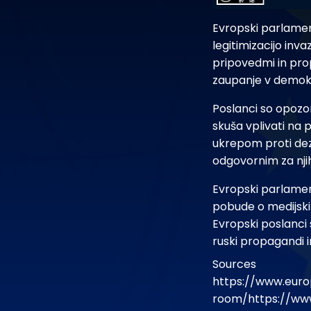
Evropski parlament
legitimizacijo inv
pripovedmi in prop
zaupanje v demokra
Poslanci so opozor
skuša vplivati na p
ukrepom proti dez
odgovornim za njih
Evropski parlament
pobude o medijski 
Evropski poslanci 
ruski propagandi i
Sources
https://www.euro
room/https://ww