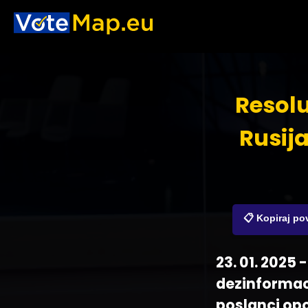
Resolu
Rusija
📋 Kopiraj p
23. 01. 2025 
dezinformacij
poslanci opo