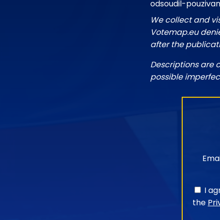
odsoudil-pouziva
We collect and vi
Votemap.eu denies
after the publicat
Descriptions are 
possible imperfec
Emai
I a
the
Pri