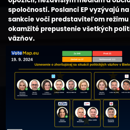
opozícii, nezávislým médiám a obči
spoločnosti. Poslanci EP vyzývajú na
sankcie voči predstaviteľom režimu
okamžité prepustenie všetkých poli
väzňov.