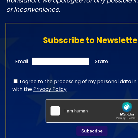
translation. We apologize for any possible 
or inconvenience.
Subscribe to Newslette
Email
State
I agree to the processing of my personal data i
with the
Privacy Policy
.
Subscribe