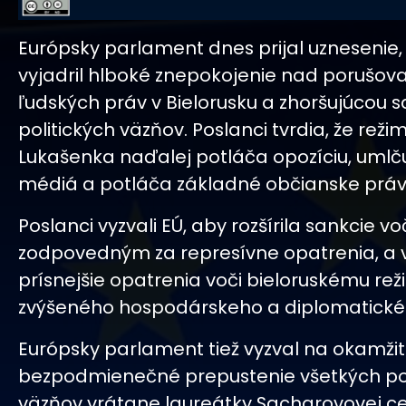
Európsky parlament dnes prijal uznesenie,
vyjadril hlboké znepokojenie nad porušo
ľudských práv v Bielorusku a zhoršujúcou s
politických väzňov. Poslanci tvrdia, že rež
Lukašenka naďalej potláča opozíciu, umlču
médiá a potláča základné občianske práv
Poslanci vyzvali EÚ, aby rozšírila sankcie 
zodpovedným za represívne opatrenia, a v
prísnejšie opatrenia voči bieloruskému re
zvýšeného hospodárskeho a diplomatickéh
Európsky parlament tiež vyzval na okamžit
bezpodmienečné prepustenie všetkých pol
väzňov vrátane laureátky Sacharovovej ce