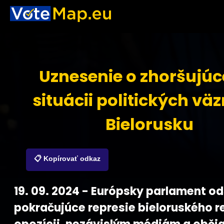
Uznesenie o zhoršujúc
situácii politických vä
Bielorusku
📋 Kopírovať odkaz
19. 09. 2024 - Európsky parlament o
pokračujúce represie bieloruského r