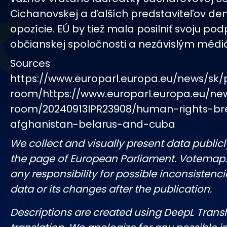
Cichanovskej a ďalších predstaviteľov de
opozície. EÚ by tiež mala posilniť svoju po
občianskej spoločnosti a nezávislým médiá
Sources
https://www.europarl.europa.eu/news/sk/
room/https://www.europarl.europa.eu/ne
room/20240913IPR23908/human-rights-br
afghanistan-belarus-and-cuba
We collect and visually present data publicl
the page of European Parliament. Votemap
any responsibility for possible inconsistenci
data or its changes after the publication.
Descriptions are created using DeepL Tran