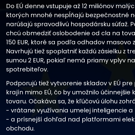
Do EÚ denne vstupuje až 12 miliónov malých
ktorých mnohé nespĺňajú bezpečnostné n
narúšajú spravodlivú hospodársku súťaž. P
chcú obmedziť oslobodenie od cla na tova
150 EUR, ktoré sa podľa odhadov masovo z
Navrhujú tiež spoplatniť každú zásielku z tre
sumou 2 EUR, pokiaľ nemá priamy vplyv n
spotrebiteľov.
Podporujú tiež vytvorenie skladov v EÚ pre
krajín mimo EÚ, čo by umožnilo účinnejšie 
tovaru. Očakáva sa, že kľúčovú úlohu zohrá 
- vrátane využívania umelej inteligencie a
- a prísnejší dohľad nad platformami ele
obchodu.