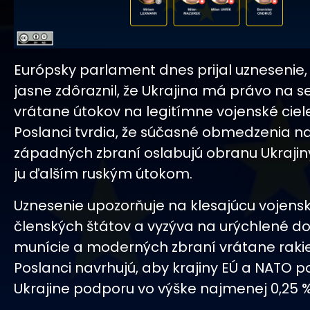
Európsky parlament dnes prijal uznesenie,
jasne zdôraznil, že Ukrajina má právo na
vrátane útokov na legitímne vojenské ciele
Poslanci tvrdia, že súčasné obmedzenia n
západných zbraní oslabujú obranu Ukrajin
ju ďalším ruským útokom.
Uznesenie upozorňuje na klesajúcu vojen
členských štátov a vyzýva na urýchlené d
munície a moderných zbraní vrátane rakie
Poslanci navrhujú, aby krajiny EÚ a NATO po
Ukrajine podporu vo výške najmenej 0,25 %