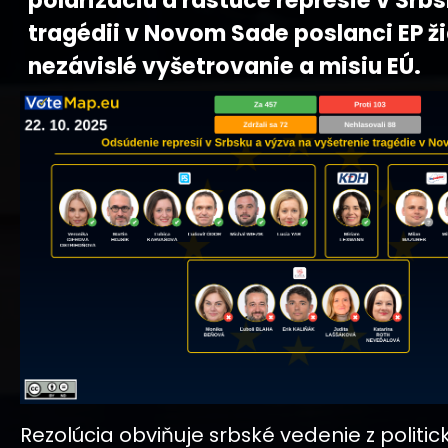
polarizáciu a rastúce represie v Srb
tragédii v Novom Sade poslanci EP ž
nezávislé vyšetrovanie a misiu EÚ.
Rezolúcia obviňuje srbské vedenie z politic