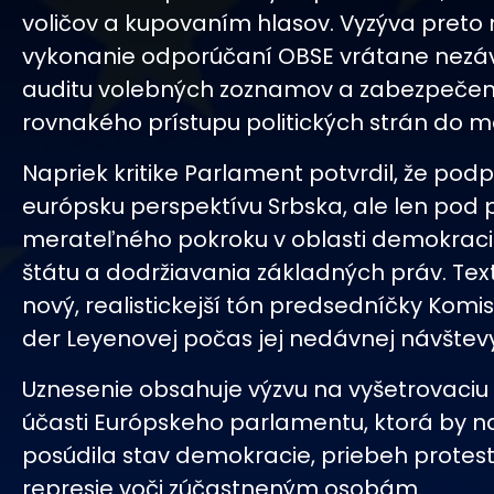
voličov a kupovaním hlasov. Vyzýva preto
vykonanie odporúčaní OBSE vrátane nezáv
auditu volebných zoznamov a zabezpečen
rovnakého prístupu politických strán do mé
Napriek kritike Parlament potvrdil, že pod
európsku perspektívu Srbska, ale len po
merateľného pokroku v oblasti demokraci
štátu a dodržiavania základných práv. Text 
nový, realistickejší tón predsedníčky Komis
der Leyenovej počas jej nedávnej návštevy
Uznesenie obsahuje výzvu na vyšetrovaciu 
účasti Európskeho parlamentu, ktorá by n
posúdila stav demokracie, priebeh protes
represie voči zúčastneným osobám.