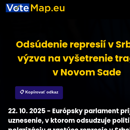
Odsúdenie represií v Sr
výzva na vyšetrenie tr
v Novom Sade
📋 Kopírovať odkaz
22. 10. 2025 - Európsky parlament pr
uznesenie, v ktorom odsudzuje polit