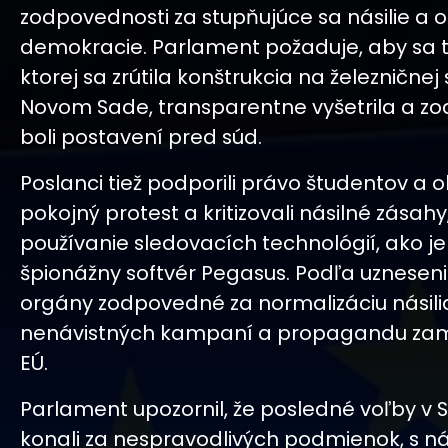
zodpovednosti za stupňujúce sa násilie a 
demokracie. Parlament požaduje, aby sa t
ktorej sa zrútila konštrukcia na železničnej 
Novom Sade, transparentne vyšetrila a z
boli postavení pred súd.
Poslanci tiež podporili právo študentov a
pokojný protest a kritizovali násilné zásahy
používanie sledovacích technológií, ako j
špionážny softvér Pegasus. Podľa uzneseni
orgány zodpovedné za normalizáciu násilia
nenávistných kampaní a propagandu zam
EÚ.
Parlament upozornil, že posledné voľby v 
konali za nespravodlivých podmienok, s n