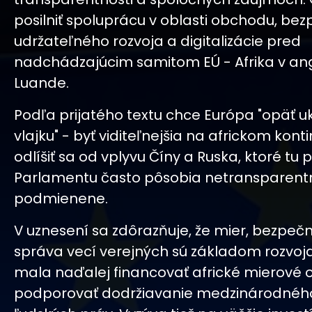
posilniť spoluprácu v oblasti obchodu, bez
udržateľného rozvoja a digitalizácie pred
nadchádzajúcim samitom EÚ - Afrika v an
Luande.
Podľa prijatého textu chce Európa "opäť u
vlajku" - byť viditeľnejšia na africkom kont
odlíšiť sa od vplyvu Číny a Ruska, ktoré tu 
Parlamentu často pôsobia netransparentne
podmienene.
V uznesení sa zdôrazňuje, že mier, bezpeč
správa vecí verejných sú základom rozvoja
mala naďalej financovať africké mierové 
podporovať dodržiavanie medzinárodnéh