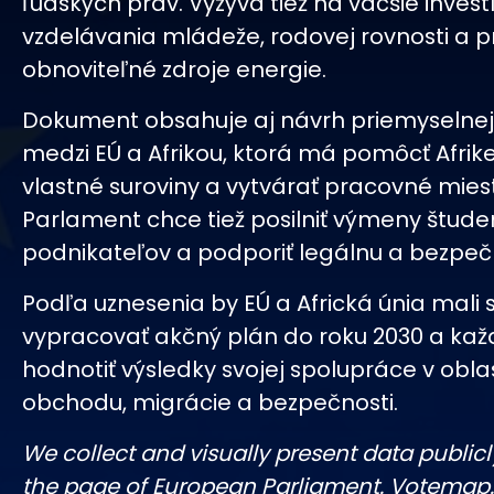
ľudských práv. Vyzýva tiež na väčšie invest
vzdelávania mládeže, rodovej rovnosti a 
obnoviteľné zdroje energie.
Dokument obsahuje aj návrh priemyselne
medzi EÚ a Afrikou, ktorá má pomôcť Afrik
vlastné suroviny a vytvárať pracovné mies
Parlament chce tiež posilniť výmeny štude
podnikateľov a podporiť legálnu a bezpeč
Podľa uznesenia by EÚ a Africká únia mali
vypracovať akčný plán do roku 2030 a ka
hodnotiť výsledky svojej spolupráce v oblas
obchodu, migrácie a bezpečnosti.
We collect and visually present data publicl
the page of European Parliament. Votemap