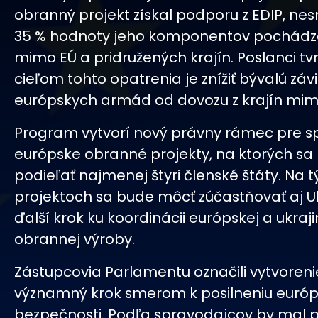
obranný projekt získal podporu z EDIP, nes
35 % hodnoty jeho komponentov pochádzať
mimo EÚ a pridružených krajín. Poslanci tvr
cieľom tohto opatrenia je znížiť bývalú závi
európskych armád od dovozu z krajín mim
Program vytvorí nový právny rámec pre s
európske obranné projekty, na ktorých sa
podieľať najmenej štyri členské štáty. Na 
projektoch sa bude môcť zúčastňovať aj Uk
ďalší krok ku koordinácii európskej a ukraji
obrannej výroby.
Zástupcovia Parlamentu označili vytvoreni
významný krok smerom k posilneniu európ
bezpečnosti. Podľa spravodajcov by mal