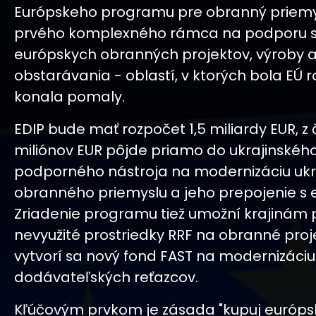
Európskeho programu pre obranný priemys
prvého komplexného rámca na podporu 
európskych obranných projektov, výroby 
obstarávania - oblastí, v ktorých bola EÚ r
konala pomaly.
EDIP bude mať rozpočet 1,5 miliardy EUR, z
miliónov EUR pôjde priamo do ukrajinskéh
podporného nástroja na modernizáciu ukr
obranného priemyslu a jeho prepojenie s
Zriadenie programu tiež umožní krajinám p
nevyužité prostriedky RRF na obranné proj
vytvorí sa nový fond FAST na modernizáciu
dodávateľských reťazcov.
Kľúčovým prvkom je zásada "kupuj európs