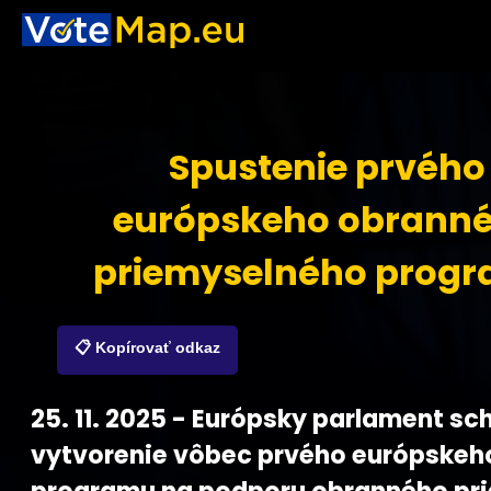
Spustenie prvého
európskeho obrann
priemyselného prog
📋 Kopírovať odkaz
25. 11. 2025 - Európsky parlament sc
vytvorenie vôbec prvého európskeh