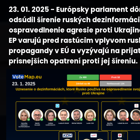
23. 01. 2025 - Európsky parlament d
odsúdil šírenie ruských dezinformáci
ospravedlnenie agresie proti Ukrajin
EP varujú pred rastúcim vplyvom rus
propagandy v EÚ a vyzývajú na prija
prísnejších opatrení proti jej šíreniu.