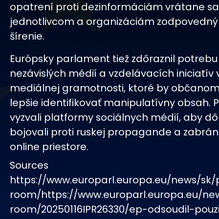
opatrení proti dezinformáciám vrátane san
jednotlivcom a organizáciám zodpovedný
šírenie.
Európsky parlament tiež zdôraznil potreb
nezávislých médií a vzdelávacích iniciatív 
mediálnej gramotnosti, ktoré by občano
lepšie identifikovať manipulatívny obsah. P
vyzvali platformy sociálnych médií, aby dô
bojovali proti ruskej propagande a zabránili
online priestore.
Sources
https://www.europarl.europa.eu/news/sk/
room/https://www.europarl.europa.eu/ne
room/20250116IPR26330/ep-odsoudil-pouz