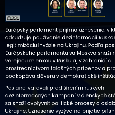
Európsky parlament prijíma uznesenie, v 
odsudzuje používanie dezinformácií Rusk
legitimizáciu invázie na Ukrajinu. Podľa po
Európskeho parlamentu sa Moskva snaží 
verejnou mienkou v Rusku aj v zahraničí a
prostredníctvom falošných príbehov a p
podkopáva dôveru v demokratické inštitúc
Poslanci varovali pred šírením ruských
dezinformačných kampaní v členských štá
sa snaží ovplyvniť politické procesy a osla
Ukrajine. Uznesenie vyzýva na prijatie prísn