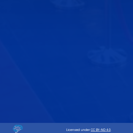
Licensed under
CC BY-ND 4.0
.