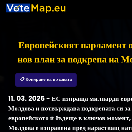
Европейският парламент 
нов план за подкрепа на М
📋 Копиране на връзката
11. 03. 2025 - ЕС изпраща милиарди евр
Молдова и потвърждава подкрепата си за 
европейското ѝ бъдеще в ключов момент,
Молдова е изправена пред нарастващ нат