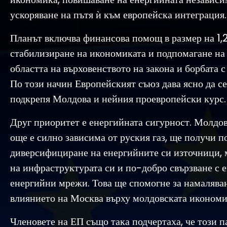
ускоряване на пътя ѝ към европейска интеграция.
Планът включва финансова помощ в размер на 1,2
стабилизиране на икономиката и подпомагане на
областта на върховенството на закона и борбата с
По този начин Европейският съюз дава ясно да се 
подкрепя Молдова и нейния проевропейски курс.
Друг приоритет е енергийната сигурност. Молдова
още е силно зависима от руския газ, ще получи п
диверсифициране на енергийните си източници,
на инфраструктурата си и по-добро свързване с 
енергийни мрежи. Това ще спомогне за намалява
влиянието на Москва върху молдовската икономи
Членовете на ЕП също така подчертаха, че този п