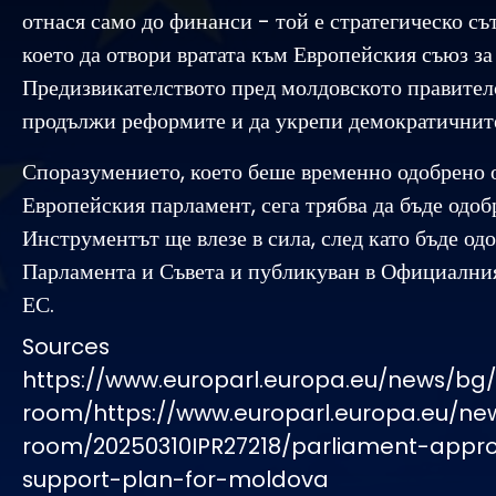
отнася само до финанси - той е стратегическо съ
което да отвори вратата към Европейския съюз з
Предизвикателството пред молдовското правителс
продължи реформите и да укрепи демократичнит
Споразумението, което беше временно одобрено 
Европейския парламент, сега трябва да бъде одоб
Инструментът ще влезе в сила, след като бъде од
Парламента и Съвета и публикуван в Официалния
ЕС.
Sources
https://www.europarl.europa.eu/news/bg
room/https://www.europarl.europa.eu/ne
room/20250310IPR27218/parliament-appr
support-plan-for-moldova