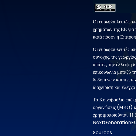
Οι ευρωβουλευτές απ
χρημάτων της ΕΕ για 
κατά πόσον η Επιτροπ
Οι ευρωβουλευτές υπο
συνοχής, της γεωργία
απάτης, την έλλειψη 
επικοινωνία μεταξύ τ
δεδομένων και της τε
διαχείριση και έλεγχ
Το Κοινοβούλιο επέκρ
οργανώσεις (ΜΚΟ) και
χρησιμοποιούνται. Η 
NextGenerationEU, μ
Sources