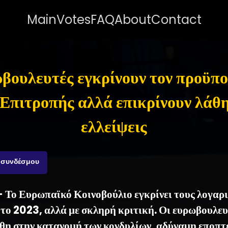
Main
Votes
FAQ
About
Contact
βουλευτές εγκρίνουν τον προϋπ
 Επιτροπής αλλά επικρίνουν λάθη
ελλείψεις
 συνδέσμου
- Το Ευρωπαϊκό Κοινοβούλιο εγκρίνει τους λογαρ
 το 2023, αλλά με σκληρή κριτική. Οι ευρωβουλευ
θη στην κατανομή των κονδυλίων, αδύναμη εποπτ