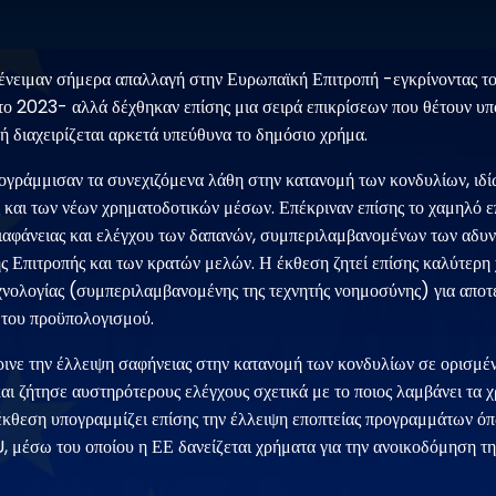
ένειμαν σήμερα απαλλαγή στην Ευρωπαϊκή Επιτροπή -εγκρίνοντας το
το 2023- αλλά δέχθηκαν επίσης μια σειρά επικρίσεων που θέτουν υ
ή διαχειρίζεται αρκετά υπεύθυνα το δημόσιο χρήμα.
γράμμισαν τα συνεχιζόμενα λάθη στην κατανομή των κονδυλίων, ιδίω
ς και των νέων χρηματοδοτικών μέσων. Επέκριναν επίσης το χαμηλό ε
διαφάνειας και ελέγχου των δαπανών, συμπεριλαμβανομένων των αδυ
ης Επιτροπής και των κρατών μελών. Η έκθεση ζητεί επίσης καλύτερη
χνολογίας (συμπεριλαμβανομένης της τεχνητής νοημοσύνης) για απο
ο του προϋπολογισμού.
ινε την έλλειψη σαφήνειας στην κατανομή των κονδυλίων σε ορισμέ
 ζήτησε αυστηρότερους ελέγχους σχετικά με το ποιος λαμβάνει τα χ
έκθεση υπογραμμίζει επίσης την έλλειψη εποπτείας προγραμμάτων όπ
έσω του οποίου η ΕΕ δανείζεται χρήματα για την ανοικοδόμηση της