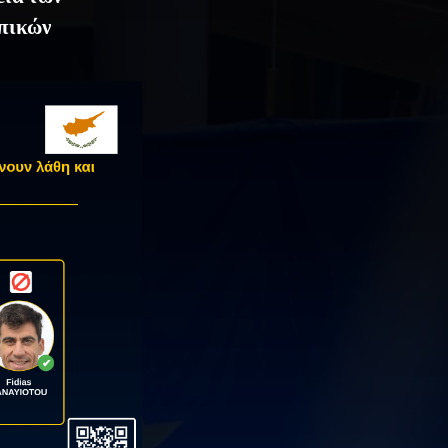
οπικών