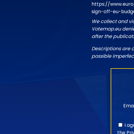
https://www.eur
sign-off-eu-budge
We collect and vi
Votemap.eu denies
after the publicat
Descriptions are 
possible imperfec
Emai
I a
the
Pri