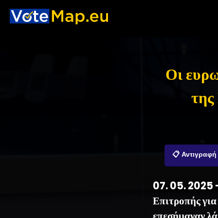
Οι ευρω
της
📋 Αντιγραφή
07. 05. 2025 
Επιτροπής για
επεσήμαναν λά