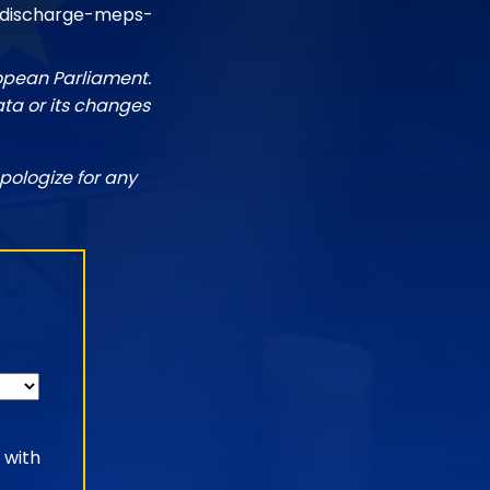
/discharge-meps-
ropean Parliament.
ata or its changes
pologize for any
 with