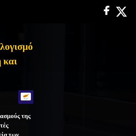
ολογισμό
 και
ιασμούς της
τές
εία των