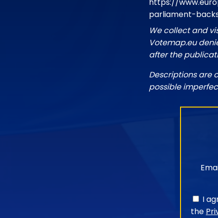
https://www.euro
parliament-back
We collect and vi
Votemap.eu denies
after the publicat
Descriptions are 
possible imperfec
Emai
I a
the
Pri