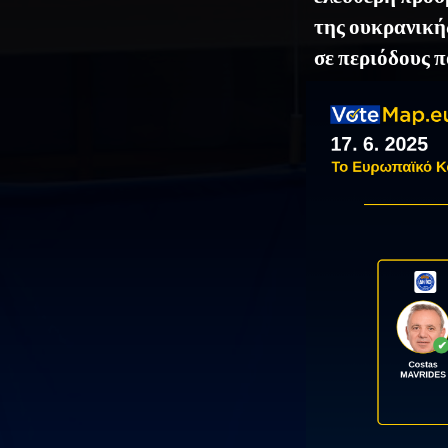
της ουκρανική
σε περιόδους 