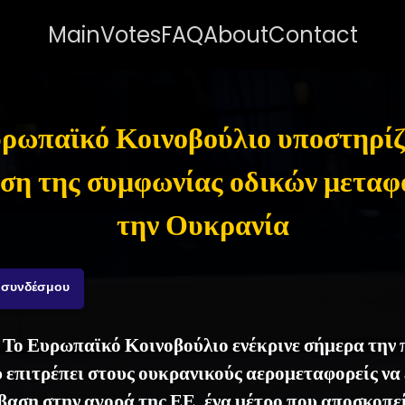
Main
Votes
FAQ
About
Contact
ρωπαϊκό Κοινοβούλιο υποστηρίζ
ση της συμφωνίας οδικών μεταφ
την Ουκρανία
 συνδέσμου
- Το Ευρωπαϊκό Κοινοβούλιο ενέκρινε σήμερα την
 επιτρέπει στους ουκρανικούς αερομεταφορείς να 
βαση στην αγορά της ΕΕ, ένα μέτρο που αποσκοπε