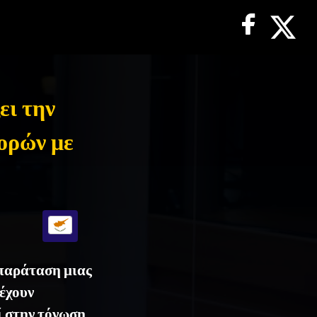
ει την
ορών με
 παράταση μιας
έχουν
ί στην τόνωση