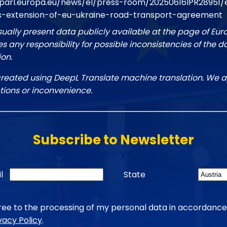
parl.europa.eu/news/el/press-room/20250616IPR28951
s-extension-of-eu-ukraine-road-transport-agreement
sually present data publicly available at the page of Eu
 any responsibility for possible inconsistencies of the d
ion.
created using DeepL Translate machine translation. We a
tions or inconvenience.
Subscribe to Newsletter
l
State
gree to the processing of my personal data in accordance
vacy Policy
.