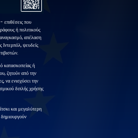
- επιθέσεις που
ράφους ή πολιτικούς
εξαναγκασμό, απέλαση
 Ιντερπόλ, ψευδείς
τιβιστών.
κό κατασκοπείας ή
ου, ζητούν από την
ς, να ενισχύσει την
ισμικού διπλής χρήσης
ίτσκι και μεγαλύτερη
α δημιουργούν