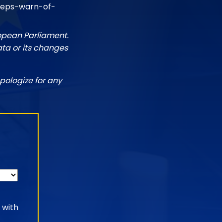
meps-warn-of-
ropean Parliament.
ata or its changes
pologize for any
 with