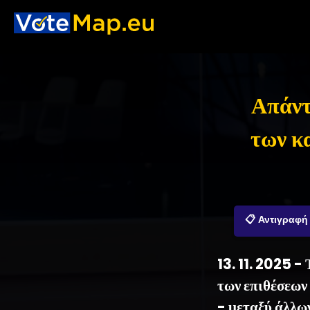
Απάντ
των κ
📋 Αντιγραφή
13. 11. 2025 
των επιθέσεων
- μεταξύ άλλων