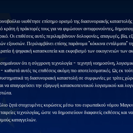
οινοβούλιο υιοθέτησε επίσημο ορισμό της διασυνοριακής καταστολής 
ό κράτη ή πράκτορές τους για να φιμώσουν αντιφρονούντες, δημοσιογ
ρικό. Οι επιθέσεις αυτές περιλαμβάνουν δολοφονίες, απαγωγές, βία, 
ών εξουσιών. Περιλαμβάνει επίσης παράνομα "κόκκινα εντάλματα" της
κρατία ή ψηφιακή κατασκοπεία και εκφοβισμό των οικογενειών των ακ
σημαίνουν ότι η σύγχρονη τεχνολογία - τεχνητή νοημοσύνη, λογισμι
- καθιστά αυτές τις επιθέσεις ακόμη πιο αποτελεσματικές. Ως εκ τούτ
συστηματικά τη διασυνοριακή καταστολή σε συμφωνίες με τρίτες χώρε
και να απαγορεύσει την εξαγωγή κατασκοπευτικού λογισμικού και λογ
στώτα.
ούλιο ζητά στοχευμένες κυρώσεις μέσω του ευρωπαϊκού νόμου Μαγκν
εταιρείες τεχνολογίας, ώστε να δημοσιεύουν διαφανείς εκθέσεις και ν
σμούς καταγγελιών.