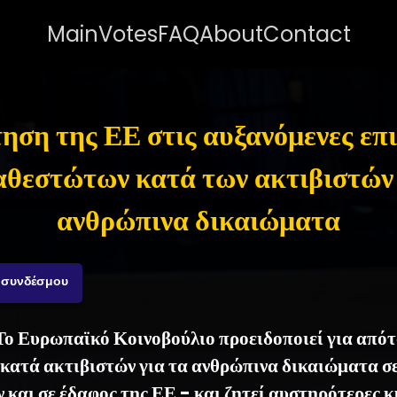
Main
Votes
FAQ
About
Contact
ηση της ΕΕ στις αυξανόμενες επι
αθεστώτων κατά των ακτιβιστών 
ανθρώπινα δικαιώματα
 συνδέσμου
- Το Ευρωπαϊκό Κοινοβούλιο προειδοποιεί για από
 κατά ακτιβιστών για τα ανθρώπινα δικαιώματα σε
 και σε έδαφος της ΕΕ - και ζητεί αυστηρότερες 