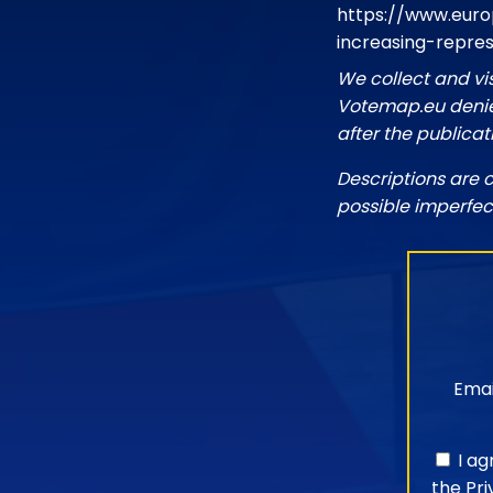
https://www.euro
increasing-repre
We collect and vi
Votemap.eu denies
after the publicat
Descriptions are 
possible imperfec
Emai
I a
the
Pri