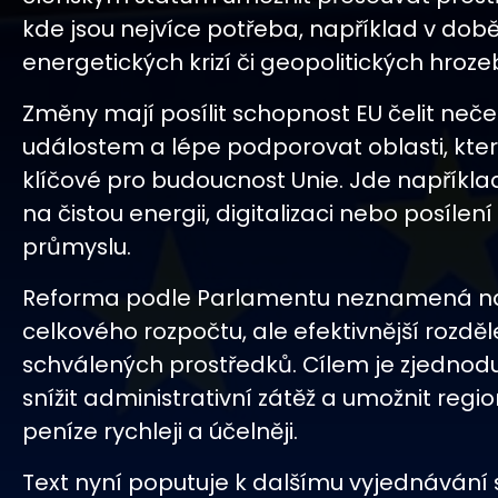
kde jsou nejvíce potřeba, například v dob
energetických krizí či geopolitických hroze
Změny mají posílit schopnost EU čelit ne
událostem a lépe podporovat oblasti, kter
klíčové pro budoucnost Unie. Jde napříkl
na čistou energii, digitalizaci nebo posíle
průmyslu.
Reforma podle Parlamentu neznamená n
celkového rozpočtu, ale efektivnější rozděle
schválených prostředků. Cílem je zjednoduš
snížit administrativní zátěž a umožnit reg
peníze rychleji a účelněji.
Text nyní poputuje k dalšímu vyjednávání 