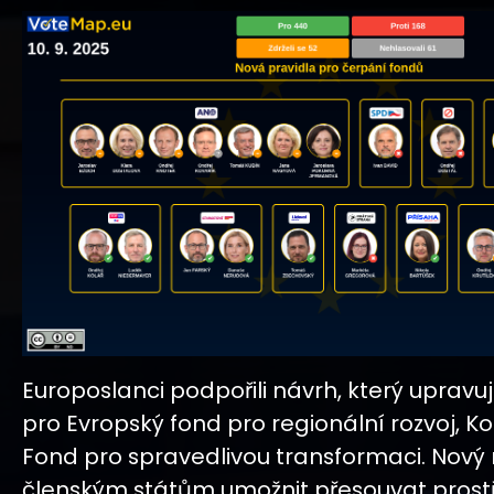
Europoslanci podpořili návrh, který upravu
pro Evropský fond pro regionální rozvoj, K
Fond pro spravedlivou transformaci. Nov
členským státům umožnit přesouvat prost