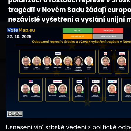
polarizaci a rostoucí represe v Srbsk
tragédii v Novém Sadu žádají europo
nezávislé vyšetření a vyslání unijní 
Usnesení viní srbské vedení z politické od