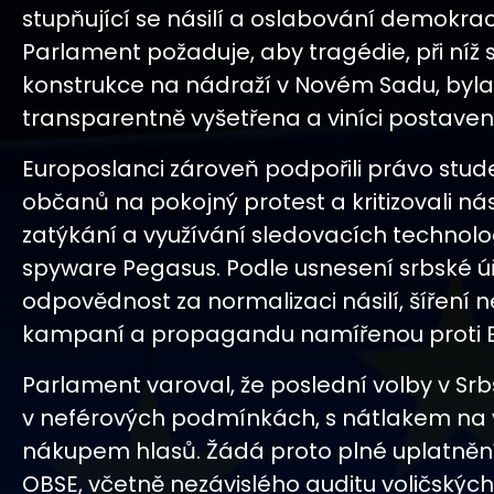
stupňující se násilí a oslabování demokrac
Parlament požaduje, aby tragédie, při níž se
konstrukce na nádraží v Novém Sadu, byla
transparentně vyšetřena a viníci postaven
Europoslanci zároveň podpořili právo stud
občanů na pokojný protest a kritizovali nás
zatýkání a využívání sledovacích technologi
spyware Pegasus. Podle usnesení srbské 
odpovědnost za normalizaci násilí, šíření 
kampaní a propagandu namířenou proti E
Parlament varoval, že poslední volby v Sr
v neférových podmínkách, s nátlakem na 
nákupem hlasů. Žádá proto plné uplatněn
OBSE, včetně nezávislého auditu voličský