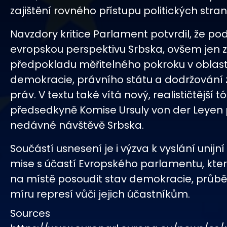
zajištění rovného přístupu politických stra
Navzdory kritice Parlament potvrdil, že po
evropskou perspektivu Srbska, ovšem jen 
předpokladu měřitelného pokroku v oblast
demokracie, právního státu a dodržování
práv. V textu také vítá nový, realističtější t
předsedkyně Komise Ursuly von der Leyen př
nedávné návštěvě Srbska.
Součástí usnesení je i výzva k vyslání unijn
mise s účastí Evropského parlamentu, kte
na místě posoudit stav demokracie, průběh
míru represí vůči jejich účastníkům.
Sources