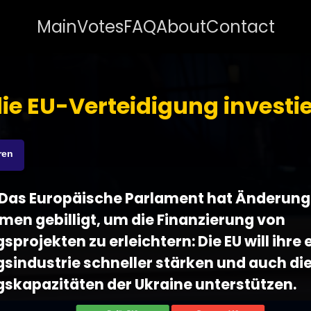
Main
Votes
FAQ
About
Contact
die EU-Verteidigung investi
ren
 - Das Europäische Parlament hat Änderun
en gebilligt, um die Finanzierung von
sprojekten zu erleichtern: Die EU will ihre
sindustrie schneller stärken und auch di
gskapazitäten der Ukraine unterstützen.