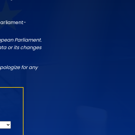
parliament-
ropean Parliament.
ata or its changes
pologize for any