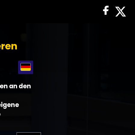
eren
gen an den
 eigene
e