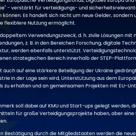
er Europäische Verteidigungsfonds, Digitales Europa und d
e" - verstärkt für verteidigungs- und sicherheitsrelevant
 können. Es handelt sich nicht um neue Gelder, sondern
ne flexiblere Nutzung ermöglicht.
doppeltem Verwendungszweck, d. h. zivile Lösungen mit
endungen, z. B. in den Bereichen Forschung, digitale Tech
ktur, werden ebenfalls unterstützt. Verteidigungstechno
enen strategischen Bereich innerhalb der STEP-Plattfor
 auch auf eine stärkere Beteiligung der Ukraine gedräng
strie in der Lage sein wird, Unterstützung aus dem Europ
ds zu erhalten und an gemeinsamen Projekten mit EU-U
erk soll dabei auf KMU und Start-ups gelegt werden, di
itteln für große Verteidigungsprojekte haben, aber eine S
len.
n Bestätigung durch die Mitgliedstaaten werden die neuen