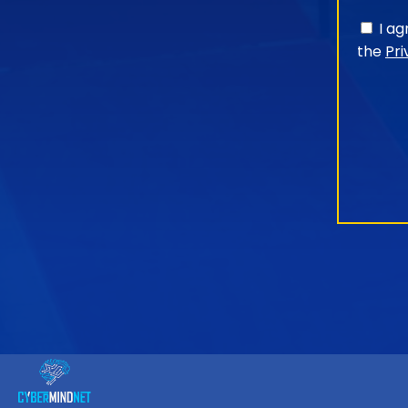
I a
the
Pri