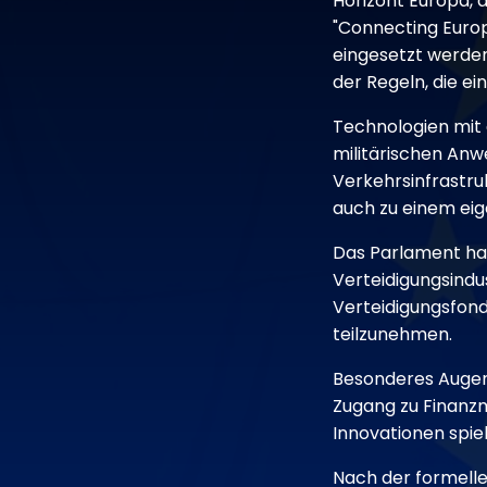
Horizont Europa, d
"Connecting Europ
eingesetzt werden
der Regeln, die ei
Technologien mit 
militärischen Anw
Verkehrsinfrastru
auch zu einem eig
Das Parlament hat
Verteidigungsindu
Verteidigungsfon
teilzunehmen.
Besonderes Augenm
Zugang zu Finanzm
Innovationen spie
Nach der formelle