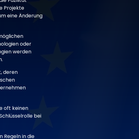
ie Fazilität
e Projekte
 um eine Änderung
 möglichen
nologien oder
logien werden
m.
t, deren
äischen
nternehmen
e oft keinen
chlüsselrolle bei
 Regeln in die