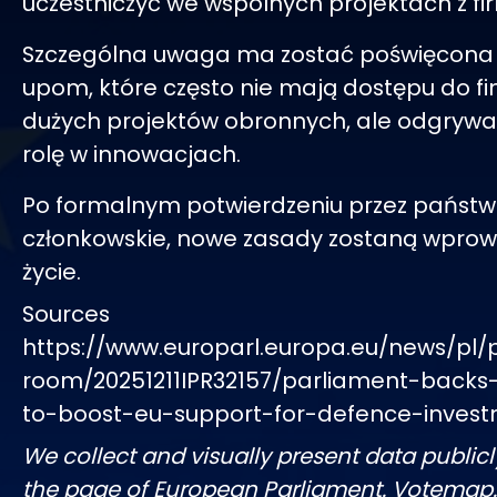
uczestniczyć we wspólnych projektach z fi
Szczególna uwaga ma zostać poświęcona M
upom, które często nie mają dostępu do f
dużych projektów obronnych, ale odgrywa
rolę w innowacjach.
Po formalnym potwierdzeniu przez państ
członkowskie, nowe zasady zostaną wpro
życie.
Sources
https://www.europarl.europa.eu/news/pl/
room/20251211IPR32157/parliament-back
to-boost-eu-support-for-defence-inves
We collect and visually present data publicl
the page of European Parliament. Votemap