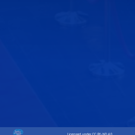
Licensed under
CC BY-ND 4.0
.