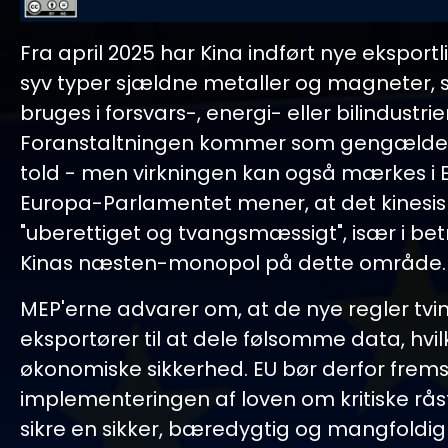
Fra april 2025 har Kina indført nye eksportl
syv typer sjældne metaller og magneter, s
bruges i forsvars-, energi- eller bilindustrie
Foranstaltningen kommer som gengældels
told - men virkningen kan også mærkes i 
Europa-Parlamentet mener, at det kinesisk
"uberettiget og tvangsmæssigt", især i bet
Kinas næsten-monopol på dette område.
MEP'erne advarer om, at de nye regler tvi
eksportører til at dele følsomme data, hvil
økonomiske sikkerhed. EU bør derfor frem
implementeringen af loven om kritiske råst
sikre en sikker, bæredygtig og mangfoldig