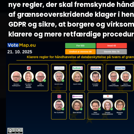
nye regler, der skal fremskynde hån
af grænseoverskridende klager i henh
GDPR og sikre, at borgere og virkso
klarere og mere retfærdige procedur