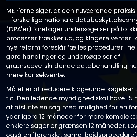
MEP'erne siger, at den nuværende praksis i
- forskellige nationale databeskyttelses
(DPA'er) foretager undersøgelser på forsk
processer trækker ud, og klagere venter i 
nye reform foreslår fælles procedurer i hel
gøre handlinger og undersøgelser af
grænseoverskridende databehandling hur
mere konsekvente.
Målet er at reducere klageundersøgelser ti
tid. Den ledende myndighed skal have 15 
at afslutte en sag med mulighed for en f
yderligere 12 måneder for mere komplekse
enklere sager er grænsen 12 måneder. Lov
også en "forenklet samarbejdsprocedure", 