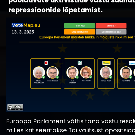
pooldavate aktivistide vastu suuna
repressioonide lõpetamist.
Euroopa Parlament võttis täna vastu resolu
milles kritiseeritakse Tai valitsust opositsio