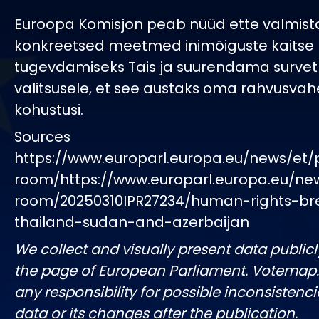
Euroopa Komisjon peab nüüd ette valmis
konkreetsed meetmed inimõiguste kaitse
tugevdamiseks Tais ja suurendama survet 
valitsusele, et see austaks oma rahvusvahe
kohustusi.
Sources
https://www.europarl.europa.eu/news/et/
room/https://www.europarl.europa.eu/ne
room/20250310IPR27234/human-rights-br
thailand-sudan-and-azerbaijan
We collect and visually present data publicl
the page of European Parliament. Votemap
any responsibility for possible inconsistenci
data or its changes after the publication.