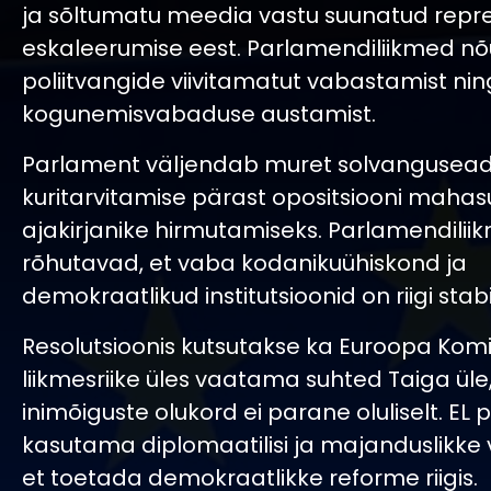
ja sõltumatu meedia vastu suunatud repr
eskaleerumise eest. Parlamendiliikmed n
poliitvangide viivitamatut vabastamist nin
kogunemisvabaduse austamist.
Parlament väljendab muret solvangusea
kuritarvitamise pärast opositsiooni mahas
ajakirjanike hirmutamiseks. Parlamendilii
rõhutavad, et vaba kodanikuühiskond ja
demokraatlikud institutsioonid on riigi stabii
Resolutsioonis kutsutakse ka Euroopa Komis
liikmesriike üles vaatama suhted Taiga üle,
inimõiguste olukord ei parane oluliselt. EL 
kasutama diplomaatilisi ja majanduslikke
et toetada demokraatlikke reforme riigis.