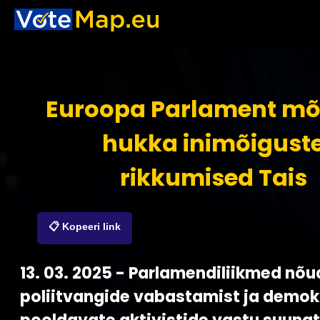
Euroopa Parlament mõ
hukka inimõigust
rikkumised Tais
📋 Kopeeri link
13. 03. 2025 - Parlamendiliikmed nõ
poliitvangide vabastamist ja demok