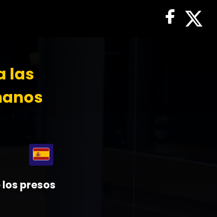
 las
manos
e los presos