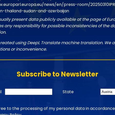
w.europarl.europa.eu/news/en/press-room/20250310I
in-thailand-sudan-and-azerbaijan
sually present data publicly available at the page of Eu
 any responsibility for possible inconsistencies of the d
ion.
created using DeepL Translate machine translation. We a
tions or inconvenience.
Subscribe to Newsletter
l
State
gree to the processing of my personal data in accordance
vacy Policy
.