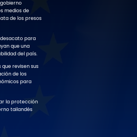
 gobierno
los medios de
ata de los presos
e desacato para
rayan que una
bilidad del país.
 que revisen sus
ación de los
onómicos para
r la protección
erno tailandés