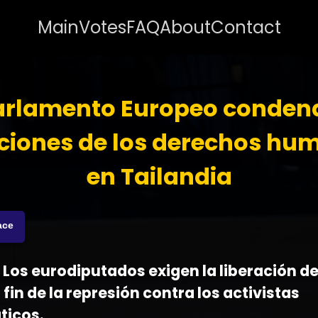
Main
Votes
FAQ
About
Contact
Parlamento Europeo condena
aciones de los derechos hu
en Tailandia
ace
 - Los eurodiputados exigen la liberación d
l fin de la represión contra los activistas
ticos.