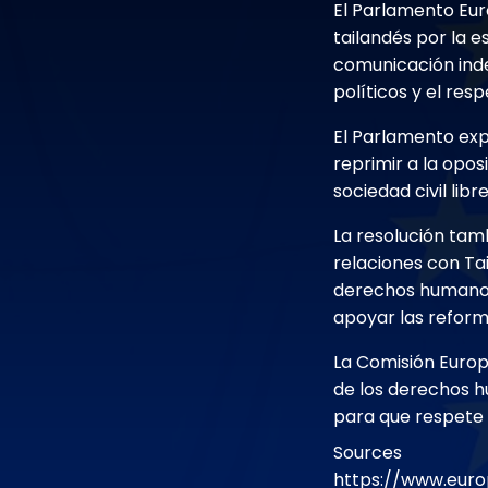
El Parlamento Eur
tailandés por la e
comunicación inde
políticos y el res
El Parlamento exp
reprimir a la opos
sociedad civil lib
La resolución tam
relaciones con Tai
derechos humanos.
apoyar las reform
La Comisión Euro
de los derechos h
para que respete 
Sources
https://www.euro