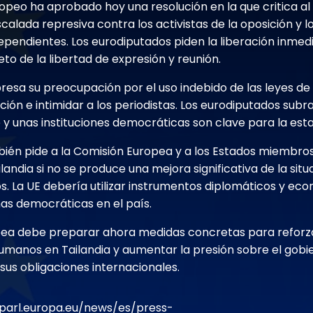
opeo ha aprobado hoy una resolución en la que critica al
scalada represiva contra los activistas de la oposición y 
pendientes. Los eurodiputados piden la liberación inmedi
peto de la libertad de expresión y reunión.
resa su preocupación por el uso indebido de las leyes d
ición e intimidar a los periodistas. Los eurodiputados sub
re y unas instituciones democráticas son clave para la esta
bién pide a la Comisión Europea y a los Estados miembros
landia si no se produce una mejora significativa de la situ
 La UE debería utilizar instrumentos diplomáticos y ec
as democráticas en el país.
pea debe preparar ahora medidas concretas para reforza
umanos en Tailandia y aumentar la presión sobre el gobi
sus obligaciones internacionales.
parl.europa.eu/news/es/press-