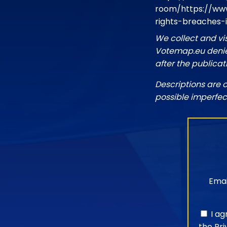
room/https://ww
rights-breaches-
We collect and vi
Votemap.eu denies
after the publicat
Descriptions are 
possible imperfec
Emai
I a
the
Pri