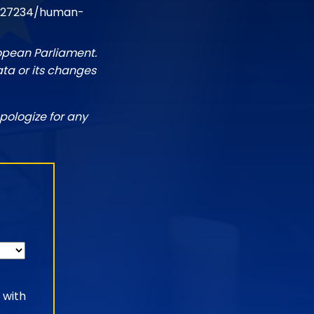
PR27234/human-
ropean Parliament.
ata or its changes
pologize for any
 with