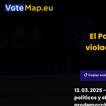
El 
viol
📋 Copiar enl
13. 03. 2025
políticos y e
prodemocrá