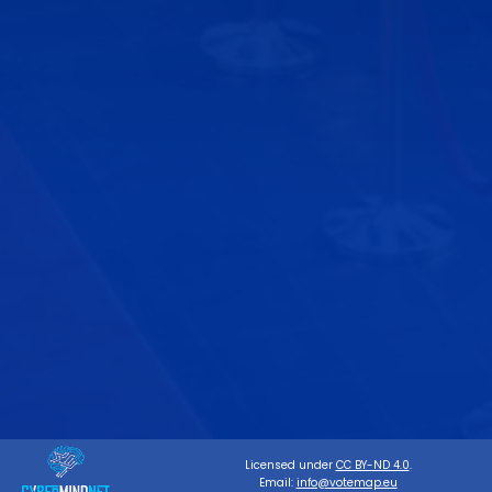
Licensed under
CC BY-ND 4.0
.
Email:
info@votemap.eu