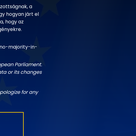
zottságnak, a
gy hogyan járt el
sa, hogy az
igényekre.
no-majority-in-
ropean Parliament.
ata or its changes
pologize for any