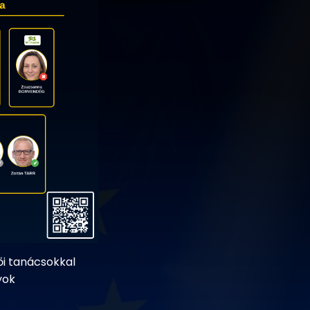
tői tanácsokkal
yok