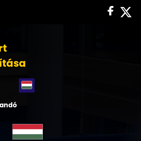
rt
ítása
llandó