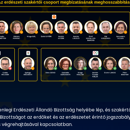
lenlegi Erdészeti Állandó Bizottság helyébe lép, és szakér
i Bizottságot az erdőket és az erdészetet érintő jogszabál
s végrehajtásával kapcsolatban.