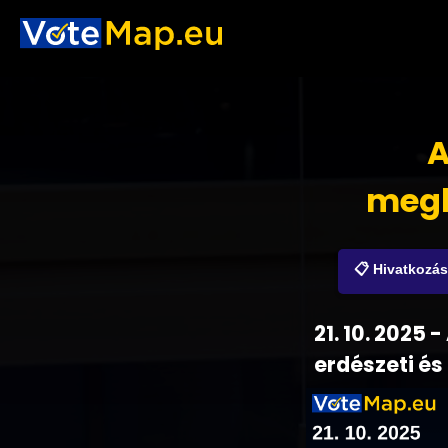
A
megb
📋 Hivatkozá
21. 10. 2025
erdészeti és