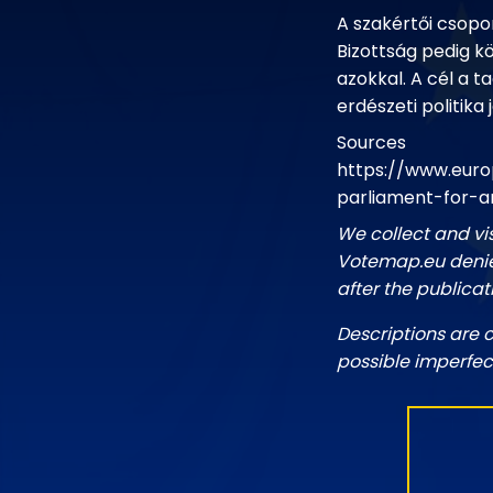
A szakértői csopo
Bizottság pedig k
azokkal. A cél a t
erdészeti politika
Sources
https://www.euro
parliament-for-
We collect and vi
Votemap.eu denies
after the publicat
Descriptions are 
possible imperfec