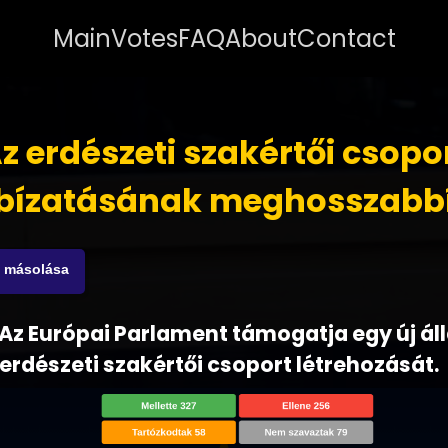
Main
Votes
FAQ
About
Contact
z erdészeti szakértői csopo
ízatásának meghosszabb
s másolása
 - Az Európai Parlament támogatja egy új á
 erdészeti szakértői csoport létrehozását.