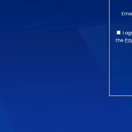
Emai
I a
the
Pri