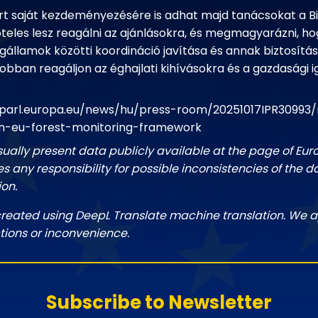
rt saját kezdeményezésére is adhat majd tanácsokat a Bi
öteles lesz reagálni az ajánlásokra, és megmagyarázni, ho
agállamok közötti koordináció javítása és annak biztosítá
 jobban reagáljon az éghajlati kihívásokra és a gazdasági 
parl.europa.eu/news/hu/press-room/20251017IPR30993/
an-eu-forest-monitoring-framework
sually present data publicly available at the page of Eu
 any responsibility for possible inconsistencies of the d
ion.
created using DeepL Translate machine translation. We a
tions or inconvenience.
Subscribe to Newsletter