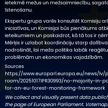
ietekmē mežus un mežsaimniecību, sagat
īstenošanu.
Ekspertu grupa varēs konsultēt Komisiju ar
iniciatīvas, un Komisijai būs pienākums atbi
ieteikumiem un paskaidrot, kā tā tos ir ņēm
Mērķis ir uzlabot koordināciju starp dalībv
nodrošināt, lai meža politika labāk reaģētu
problēmām un ekonomikas vajadzībām.
Sources
https://www.europarl.europa.eu/news/lv/
room/20251017IPR30993/no-majority-in-p
for-an-eu-forest-monitoring-framework
We collect and visually present data publicl
the page of European Parliament. Votemap