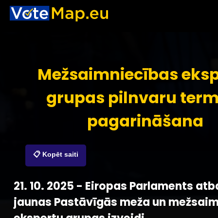
Mežsaimniecības eksp
grupas pilnvaru ter
pagarināšana
📋 Kopēt saiti
21. 10. 2025 - Eiropas Parlaments atb
jaunas Pastāvīgās meža un mežsaim