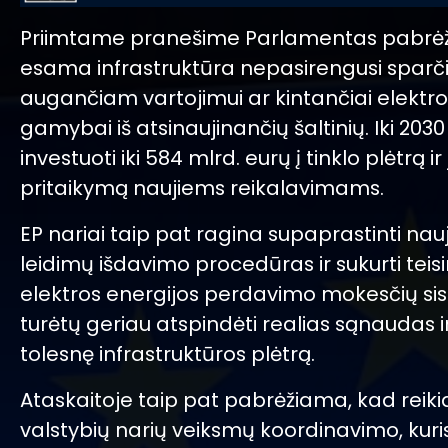
Priimtame pranešime Parlamentas pabrėž
esama infrastruktūra nepasirengusi sparči
augančiam vartojimui ar kintančiai elektro
gamybai iš atsinaujinančių šaltinių. Iki 2030
investuoti iki 584 mlrd. eurų į tinklo plėtrą ir 
pritaikymą naujiems reikalavimams.
EP nariai taip pat ragina supaprastinti nau
leidimų išdavimo procedūras ir sukurti tei
elektros energijos perdavimo mokesčių sis
turėtų geriau atspindėti realias sąnaudas i
tolesnę infrastruktūros plėtrą.
Ataskaitoje taip pat pabrėžiama, kad reiki
valstybių narių veiksmų koordinavimo, kuri