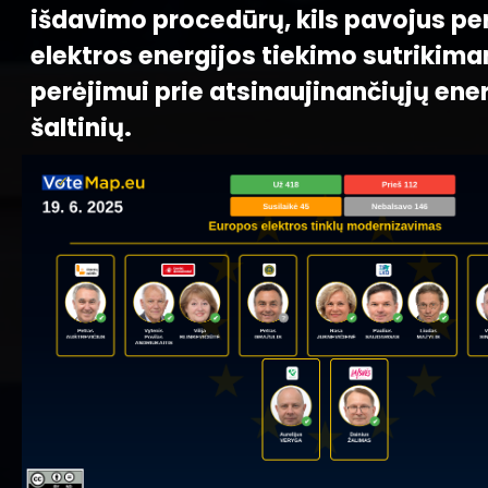
išdavimo procedūrų, kils pavojus p
elektros energijos tiekimo sutrikima
perėjimui prie atsinaujinančiųjų ene
šaltinių.