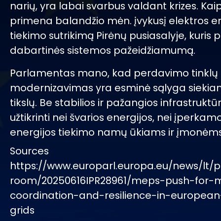
narių, yra labai svarbus valdant krizes. Kaip
primena balandžio mėn. įvykusį elektros e
tiekimo sutrikimą Pirėnų pusiasalyje, kuris
dabartinės sistemos pažeidžiamumą.
Parlamentas mano, kad perdavimo tinklų
modernizavimas yra esminė sąlyga siekian
tikslų. Be stabilios ir pažangios infrastruk
užtikrinti nei švarios energijos, nei įperkam
energijos tiekimo namų ūkiams ir įmonėms
Sources
https://www.europarl.europa.eu/news/lt/p
room/20250616IPR28961/meps-push-for-
coordination-and-resilience-in-european-
grids