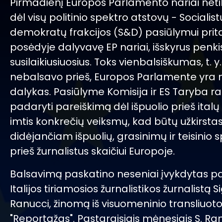
Pirmadienį Europos Parlamento nariai neti
dėl visų politinio spektro atstovų - Socialistų
demokratų frakcijos (S&D) pasiūlymui prita
posėdyje dalyvavę EP nariai, išskyrus penki
susilaikiusiuosius. Toks vienbalsiškumas, t. 
nebalsavo prieš, Europos Parlamente yra 
dalykas. Pasiūlyme Komisija ir ES Taryba 
padaryti pareiškimą dėl išpuolio prieš italų 
imtis konkrečių veiksmų, kad būtų užkirstas 
didėjančiam išpuolių, grasinimų ir teisinio
prieš žurnalistus skaičiui Europoje.
Balsavimą paskatino neseniai įvykdytas pa
Italijos tiriamosios žurnalistikos žurnalistą S
Ranucci, žinomą iš visuomeninio transliuoto
"Reportažas". Pastaraisiais mėnesiais S. Ra