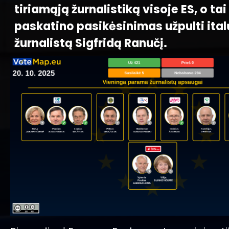
tiriamąją žurnalistiką visoje ES, o ta
paskatino pasikėsinimas užpulti ital
žurnalistą Sigfridą Ranučį.