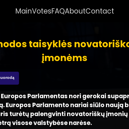
Main
Votes
FAQ
About
Contact
nodos taisyklės novatoriš
įmonėms
nuorodą
 - Europos Parlamentas nori gerokai supapr
ą. Europos Parlamento nariai siūlo naują b
ris turėtų palengvinti novatoriškų įmonių
ėtrą visose valstybėse narėse.