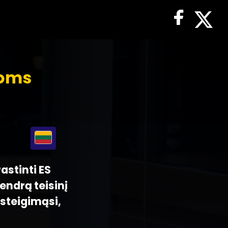
koms
astinti ES
endrą teisinį
 steigimąsi,