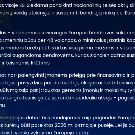
s visoje ES. Siekiama panaikinti nacionalinių teisės aktų sk
nių veiklą užsienyje, ir sustiprinti bendrąją rinką bei Eur
.
as – vadinamosios vieningos Europos bendrovės sukūrimas
skaitmeniniu būdu per 48 valandas, o minimalus įstatinis kap
jas modelis turėtų būti skirtas visų pirma mažoms ir vidu
arčiai augančioms bendrovėms, kurios šiandien dažnai susi
r teisinėmis kliūtimis.
at nori palengvinti įmonėms prieigą prie finansavimo ir pr
uotojus, pavyzdžiui, per darbuotojų akcijas ar lankstesnius 
siūlymą taip pat įtrauktas geresnis įmonių ir mokslinių tyri
bei greitesnis ginčų sprendimas, idealiu atveju – pagreiti
mu.
endacijos dabar bus naudojamos kaip pagrindas Europos 
is turėtų būti pateiktas 2026 m. pirmojoje pusėje. Jei jis bu
akeisti verslo vykdymo Europoje būdą.