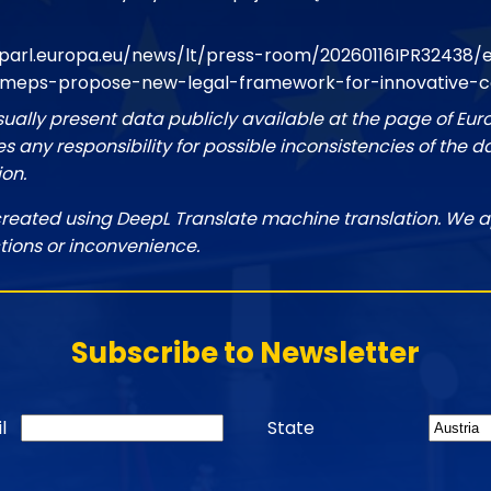
parl.europa.eu/news/lt/press-room/20260116IPR32438/
-meps-propose-new-legal-framework-for-innovative-
sually present data publicly available at the page of Eu
 any responsibility for possible inconsistencies of the d
ion.
created using DeepL Translate machine translation. We a
tions or inconvenience.
Subscribe to Newsletter
l
State