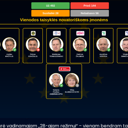
rė vadinamajam „28-ajam režimui“ – vienam bendram taisyk