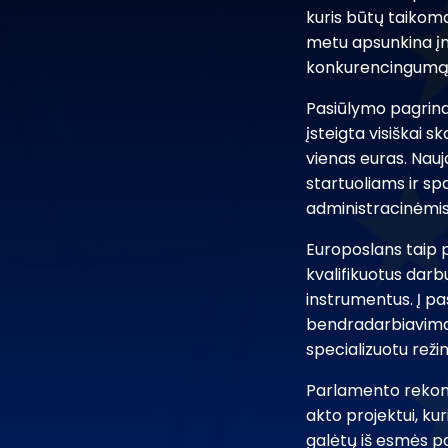
kuris būtų taikoma
metu apsunkina įmo
konkurencingumą
Pasiūlymo pagrind
įsteigta visiškai 
vienas euras. Nau
startuoliams ir sp
administracinėmis i
Europoslans taip p
kvalifikuotus darb
instrumentus. Į pa
bendradarbiavimas 
specializuotu reži
Parlamento rekom
akto projektui, kur
galėtų iš esmės p