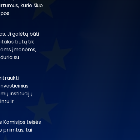
irtumus, kurie šiuo
opos
. Ji galėtų būti
italas būtų tik
tinėms įmonėms,
duria su
itraukti
investicinius
mų institucijų
ntu ir
Komisijos teisės
s priimtas, tai