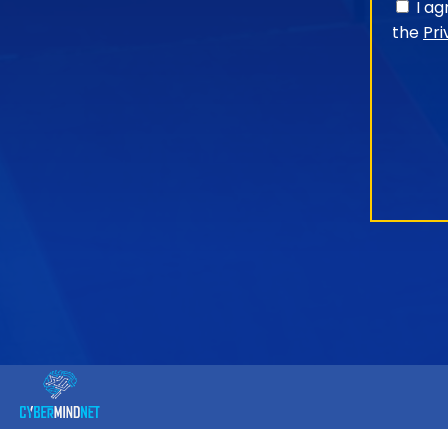
I a
the
Pri