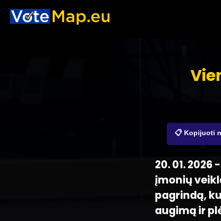
Vie
📋 Kopijuoti 
20. 01. 2026
įmonių veikl
pagrindą, ku
augimą ir pl