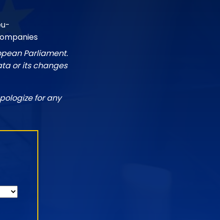
eu-
companies
ropean Parliament.
ata or its changes
pologize for any