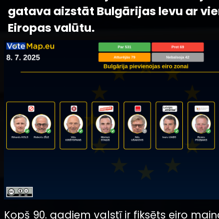
gatava aizstāt Bulgārijas levu ar vi
Eiropas valūtu.
Kopš 90. gadiem valstī ir fiksēts eiro maiņ