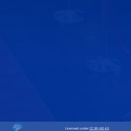
Licensed under
CC BY-ND 4.0
.