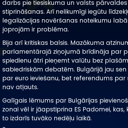
darbs pie tiesiskuma un valsts pārvaldes 
stiprināšanas. Arī nelikumīgi iegūtu līdzek
legalizācijas novēršanas noteikumu labāk
joprojām ir problēma.
Bija arī kritiskas balsis. Mazākuma atzinu
parlamentārajā ziņojumā brīdināja par po
spiedienu ātri pieņemt valūtu bez plašā
sabiedriskām debatēm. Bulgārijā jau sen t
par euro ieviešanu, bet referendums par
nav atļauts.
Galīgais lēmums par Bulgārijas pievieno
zonai vēl ir jāapstiprina ES Padomei, kas,
to izdarīs tuvāko nedēļu laikā.