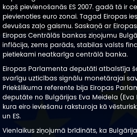
kopš pievienošanās ES 2007. gadā tā ir c
pievienoties euro zonai. Tagad Eiropas ies
devušas zaļo gaismu. Saskaņā ar Eiropas
Eiropas Centrālās bankas ziņojumu Bulgāri
inflācija, zems parāds, stabilas valsts fi
pietiekami neatkarīga centrālā banka.
Eiropas Parlamenta deputāti atbalstīja šo
svarīgu uzticības signālu monetārajai sav
Priekšlikuma referente bija Eiropas Parl
deputāte no Bulgārijas Eva Meidela (Eva 
kura eiro ieviešanu raksturoja kā vēsturisku
un ES.
Vienlaikus ziņojumā brīdināts, ka Bulgārija