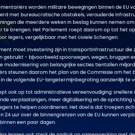
ementariërs worden militaire bewegingen binnen de EU 
rd met bureaucratische obstakels, verouderde infrastr
nningen die meerdere weken in beslag kunnen nemen om m
er te brengen. Het Parlement roept daarom op tot het o
or legers, vergelijkbaar met het civiele Schengen.
ment moet investering zijn in transportinfrastructuur die z
en gebruikt - bijvoorbeeld spoorwegen, wegen, bruggen e
 modernisering van belangrijke secties tientallen miljard
ërs steunen daarom het plan van de Commissie om het 
it in de volgende EU-langetermijnbegroting aanzienlijk te 
pt ook op tot administratieve vereenvoudiging: snellere 
nde verplaatsingen, meer digitalisering en de oprichting
gers te helpen coördineren. Het doel is dat troepen zich
nnen 24 uur over de binnengrenzen van de EU kunnen verpla
 binnen een paar dagen.
rs leggen ook sterk de nadruk op samenwerking met de 