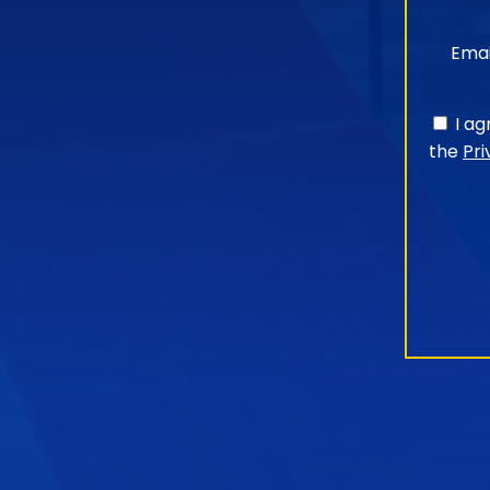
Emai
I a
the
Pri