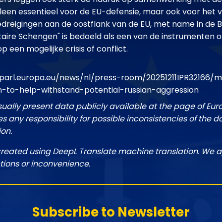
t alleen essentieel voor de EU-defensie, maar ook voor he
dreigingen aan de oostflank van de EU, met name in de B
litaire Schengen" is bedoeld als een van de instrumenten
p een mogelijke crisis of conflict.
parl.europa.eu/news/nl/press-room/20251211IPR32166/
n-to-help-withstand-potential-russian-aggression
sually present data publicly available at the page of Eu
 any responsibility for possible inconsistencies of the d
ion.
created using DeepL Translate machine translation. We a
tions or inconvenience.
Subscribe to Newsletter