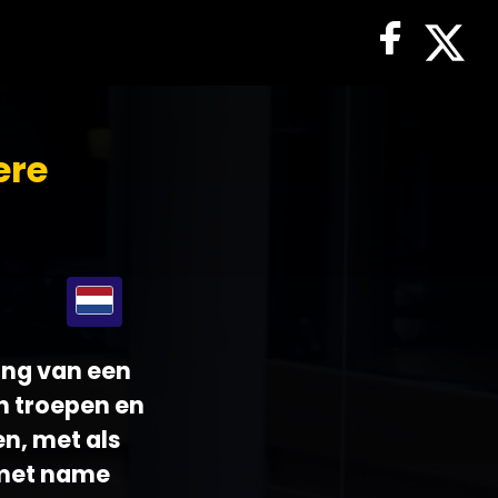
ere
ting van een
n troepen en
en, met als
 met name