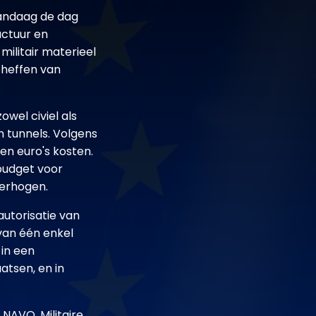
vandaag de dag
uctuur en
ilitair materieel
pheffen van
owel civiel als
n tunnels. Volgens
en euro's kosten.
budget voor
verhogen.
autorisatie van
 van één enkel
 in een
atsen, en in
NAVO. Militaire