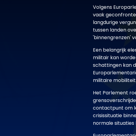
Volgens Europarl
vaak geconfrontee
langdurige vergu
tussen landen ov
'binnengrenzen' vo
Een belangrijk ele
militair kan word
schattingen kan de
Europarlementari
militaire mobilite
Het Parlement roe
grensoverschrijde
contactpunt om le
crisissituatie bi
normale situaties
Europarlementarië