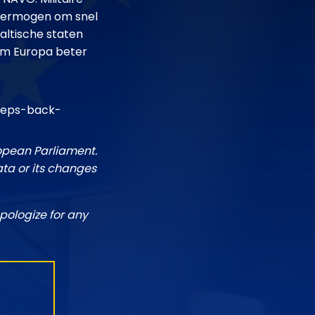
t vermogen om snel
altische staten
 om Europa beter
meps-back-
ropean Parliament.
ata or its changes
pologize for any