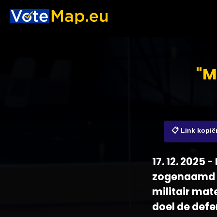
"M
📋 Link kopië
17. 12. 2025
zogenaamd "
militair mat
doel de def