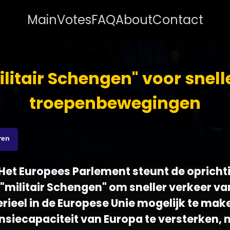
Main
Votes
FAQ
About
Contact
ilitair Schengen" voor snell
troepenbewegingen
ren
 - Het Europees Parlement steunt de oprich
militair Schengen" om sneller verkeer va
erieel in de Europese Unie mogelijk te mak
ensiecapaciteit van Europa te versterken,