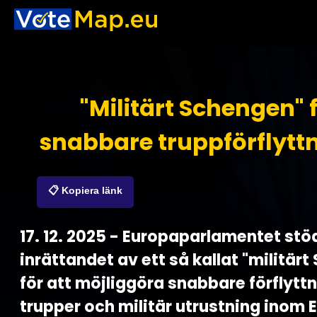
"Militärt Schengen" 
snabbare truppförflytt
📋 Kopiera länk
17. 12. 2025 - Europaparlamentet stö
inrättandet av ett så kallat "militär
för att möjliggöra snabbare förflytt
trupper och militär utrustning inom EU