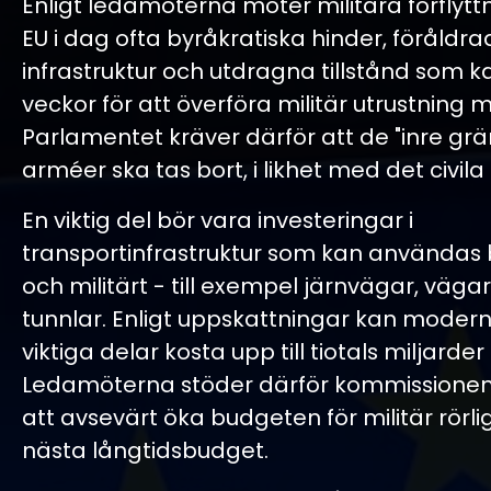
Enligt ledamöterna möter militära förflyt
EU i dag ofta byråkratiska hinder, föråldra
infrastruktur och utdragna tillstånd som ka
veckor för att överföra militär utrustning 
Parlamentet kräver därför att de "inre grä
arméer ska tas bort, i likhet med det civil
En viktig del bör vara investeringar i
transportinfrastruktur som kan användas b
och militärt - till exempel järnvägar, väga
tunnlar. Enligt uppskattningar kan modern
viktiga delar kosta upp till tiotals miljarder
Ledamöterna stöder därför kommissionen
att avsevärt öka budgeten för militär rörlig
nästa långtidsbudget.