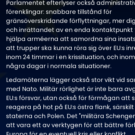
Parlamentet efterlyser också administrati
förenklingar: snabbare tillstånd för
gränsöverskridande förflyttningar, mer dig
och inrättandet av en enda kontaktpunkt f
hjälpa arméerna att samordna sina insats
att trupper ska kunna röra sig över EU:s in
inom 24 timmar i en krissituation, och ino
några dagar i normala situationer.
Ledamöterna lägger också stor vikt vid s
med Nato. Militär rörlighet är inte bara a
EU:s försvar, utan också för förmågan att
reagera på hot på EU:s östra flank, särskilt 
staterna och Polen. Det "militära Schengen
att vara ett av verktygen för att bättre f
Europa för en eventuell kris eller konflikt.