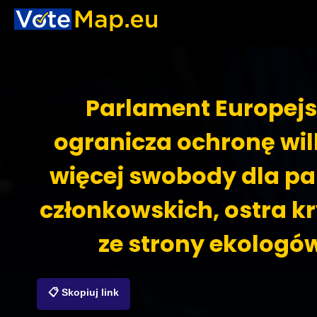
Parlament Europejs
ogranicza ochronę wi
więcej swobody dla p
członkowskich, ostra k
ze strony ekologó
📋 Skopiuj link