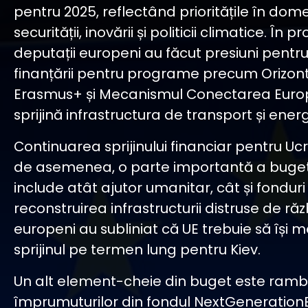
pentru 2025, reflectând prioritățile în dome
securității, inovării și politicii climatice. În 
deputații europeni au făcut presiuni pentr
finanțării pentru programe precum Orizon
Erasmus+ și Mecanismul Conectarea Europ
sprijină infrastructura de transport și energ
Continuarea sprijinului financiar pentru Uc
de asemenea, o parte importantă a bugetu
include atât ajutor umanitar, cât și fondur
reconstruirea infrastructurii distruse de răz
europeni au subliniat că UE trebuie să își 
sprijinul pe termen lung pentru Kiev.
Un alt element-cheie din buget este ram
împrumuturilor din fondul NextGenerationE