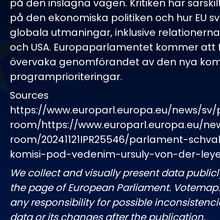
på den inslagna vägen. Kritiken har särskil
på den ekonomiska politiken och hur EU s
globala utmaningar, inklusive relationern
och USA. Europaparlamentet kommer att f
övervaka genomförandet av den nya kom
programprioriteringar.
Sources
https://www.europarl.europa.eu/news/sv/
room/https://www.europarl.europa.eu/ne
room/20241121IPR25546/parlament-schval
komisi-pod-vedenim-ursuly-von-der-ley
We collect and visually present data publicl
the page of European Parliament. Votemap
any responsibility for possible inconsistenci
data or its changes after the publication.