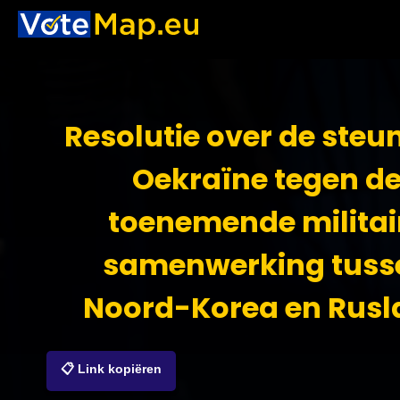
Resolutie over de steu
Oekraïne tegen d
toenemende militai
samenwerking tuss
Noord-Korea en Rusl
📋 Link kopiëren