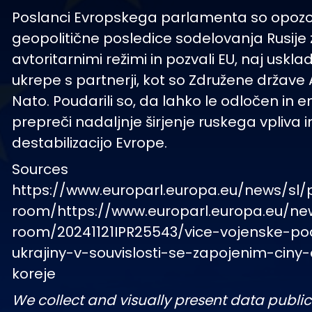
Poslanci Evropskega parlamenta so opozori
geopolitične posledice sodelovanja Rusije 
avtoritarnimi režimi in pozvali EU, naj usklad
ukrepe s partnerji, kot so Združene države
Nato. Poudarili so, da lahko le odločen in 
prepreči nadaljnje širjenje ruskega vpliva i
destabilizacijo Evrope.
Sources
https://www.europarl.europa.eu/news/sl/
room/https://www.europarl.europa.eu/ne
room/20241121IPR25543/vice-vojenske-po
ukrajiny-v-souvislosti-se-zapojenim-ciny
koreje
We collect and visually present data public