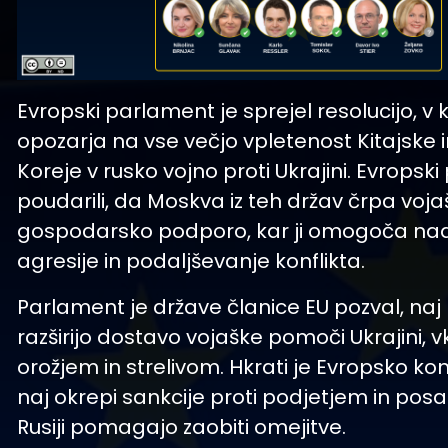
Evropski parlament je sprejel resolucijo, v 
opozarja na vse večjo vpletenost Kitajske 
Koreje v rusko vojno proti Ukrajini. Evropski
poudarili, da Moskva iz teh držav črpa voja
gospodarsko podporo, kar ji omogoča nad
agresije in podaljševanje konflikta.
Parlament je države članice EU pozval, naj 
razširijo dostavo vojaške pomoči Ukrajini, v
orožjem in strelivom. Hkrati je Evropsko kom
naj okrepi sankcije proti podjetjem in pos
Rusiji pomagajo zaobiti omejitve.