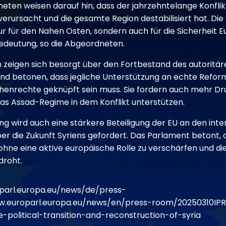
neten weisen darauf hin, dass der jahrzehntelange Konfli
erursacht und die gesamte Region destabilisiert hat. Die 
nur für den Nahen Osten, sondern auch für die Sicherheit 
edeutung, so die Abgeordneten.
 zeigen sich besorgt über den Fortbestand des autoritä
nd betonen, dass jegliche Unterstützung an echte Refo
enrechte geknüpft sein muss. Sie fordern auch mehr Dr
 das Assad-Regime in dem Konflikt unterstützen.
ng wird auch eine stärkere Beteiligung der EU an den int
r die Zukunft Syriens gefordert. Das Parlament betont, d
ohne eine aktive europäische Rolle zu verschärfen und d
droht.
parl.europa.eu/news/de/press-
w.europarl.europa.eu/news/en/press-room/20250310IP
political-transition-and-reconstruction-of-syria