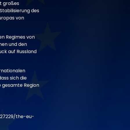
kt großes
Stabilisierung des
Europas von
ren Regimes von
rmen und den
uck auf Russland
ernationalen
ass sich die
ie gesamte Region
R27229/the-eu-