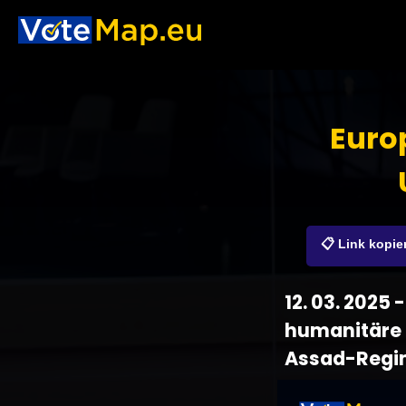
Euro
📋 Link kopie
12. 03. 2025
humanitäre H
Assad-Regim