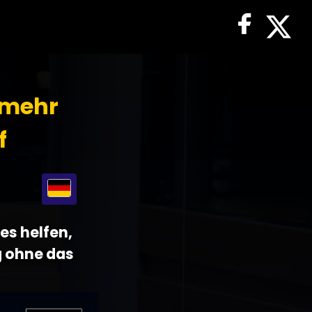
 mehr
f
es helfen,
g ohne das