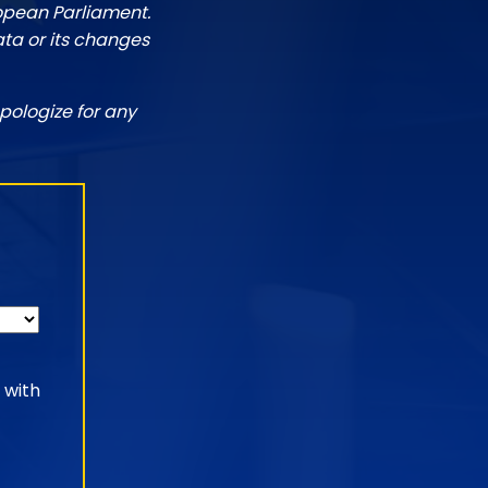
ropean Parliament.
ata or its changes
pologize for any
 with