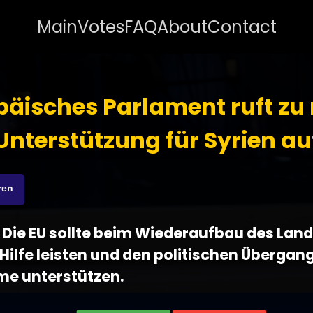
Main
Votes
FAQ
About
Contact
päisches Parlament ruft zu
Unterstützung für Syrien au
ren
 - Die EU sollte beim Wiederaufbau des Land
ilfe leisten und den politischen Übergan
e unterstützen.