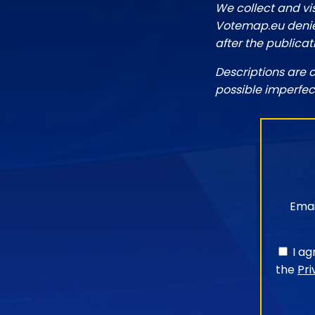
We collect and vi
Votemap.eu denies
after the publicat
Descriptions are 
possible imperfec
Emai
I a
the
Pri