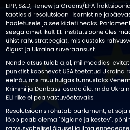
EPP, S&D, Renew ja Greens/EFA fraktsiooni
taotlesid resolutsiooni lisamist neljapäeva
hääletusele ja see kiideti heaks. Parlamen
seega ametlikult ELi institutsioone üles m
ühist rahustrateegiat, mis austaks rahvusv
õigust ja Ukraina suveräänsust.
Nende otsus tuleb ajal, mil meedias levita
punktist koosnevat USA toetatud Ukraina 
eelnõu, mis muu hulgas tunnustaks Venema
Krimmi ja Donbassi osade üle, mida Ukrai
ELi riike ei pea vastuvõetavaks.
Resolutsioonis rõhutab parlament, et sõja
lõpp peab olema "õiglane ja kestev", põh
rahvusvahelisel õigusel ja ilma enneaegse