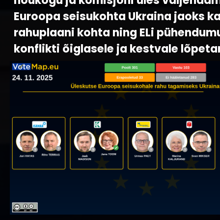
nõukogu ja komisjoni üles väljendam
Euroopa seisukohta Ukraina jaoks 
rahuplaani kohta ning ELi pühendum
konflikti õiglasele ja kestvale lõpet