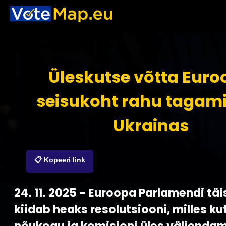
Üleskutse võtta Eur
seisukoht rahu tagam
Ukrainas
📋 Kopeeri link
24. 11. 2025 - Euroopa Parlamendi tä
kiidab heaks resolutsiooni, milles k