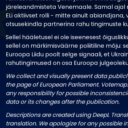
järeleandmisteta Venemaale. Samal ajal
ELi aktiivset rolli - mitte ainult abiandjana,
otsusekindla partnerina rahu tingimuste k
Sellel hääletusel ei ole iseenesest õiguslikk
sellel on märkimisväärne poliitiline mõju:
Euroopa Liidu poolt selge signaali, et Ukrai
rahutingimused on osa Euroopa julgeolekus
We collect and visually present data publicl
the page of European Parliament. Votemap
any responsibility for possible inconsistenci
data or its changes after the publication.
Descriptions are created using DeepL Tran
translation. We apologize for any possible 