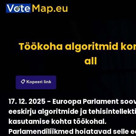
Töökoha algoritmid kon
all
📋 Kopeeri link
17. 12. 2025 - Euroopa Parlament soo
eeskirju algoritmide ja tehisintellekt
kasutamise kohta töökohal.
Parlamendiliikmed hoiatavad selle ee