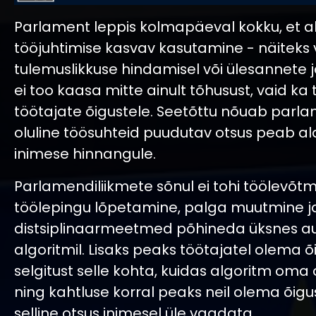
Parlament leppis kolmapäeval kokku, et al
tööjuhtimise kasvav kasutamine - näiteks 
tulemuslikkuse hindamisel või ülesannete 
ei too kaasa mitte ainult tõhusust, vaid ka t
töötajate õigustele. Seetõttu nõuab parla
oluline töösuhteid puudutav otsus peab al
inimese hinnangule.
Parlamendiliikmete sõnul ei tohi töölevõtm
töölepingu lõpetamine, palga muutmine j
distsiplinaarmeetmed põhineda üksnes a
algoritmil. Lisaks peaks töötajatel olema õ
selgitust selle kohta, kuidas algoritm oma 
ning kahtluse korral peaks neil olema õigu
selline otsus inimesel üle vaadata.