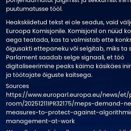
põhjendamatut jälgimist ja sekkumist inim
puutumatusse tööl.
Heakskiidetud tekst ei ole seadus, vaid väl
Euroopa Komisjonile. Komisjonil on nüüd k
aega teatada, kas ta valmistab ette konk
õigusakti ettepaneku või selgitab, miks ta 
Parlament saadab selge signaali, et töö
digitaliseerimine peaks käima käsikäes in
ja töötajate õiguste kaitsega.
Sources
https://www.europarl.europa.eu/news/et/
room/20251211IPR32175/meps-demand-n
measures-to-protect-against-algorithmi
management-at-work