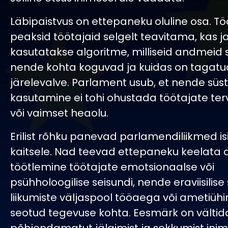
Läbipaistvus on ettepaneku oluline osa. T
peaksid töötajaid selgelt teavitama, kas j
kasutatakse algoritme, milliseid andmeid
nende kohta koguvad ja kuidas on tagatud
järelevalve. Parlament usub, et nende sü
kasutamine ei tohi ohustada töötajate terv
või vaimset heaolu.
Erilist rõhku panevad parlamendiliikmed 
kaitsele. Nad teevad ettepaneku keelata
töötlemine töötajate emotsionaalse või
psühholoogilise seisundi, nende eraviisilise
liikumiste väljaspool tööaega või ametiüh
seotud tegevuse kohta. Eesmärk on vältid