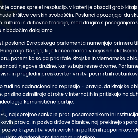
je danes sprejel resolucijo, v kateri je obsodil grob kitajsk
 hude kršitve verskih svoboščin. Poslanci opozarjajo, da sk
ko kulturo in duhovne tradicije, med drugim s poseganjem v
no z bodočim dalajlamo.
t poslanci Evropskega parlamenta namenjajo primeru t
Hungkarja Dorjeja, ki je konec marca v nejasnih okoliščina
ru, potem ko so ga pridržale kitajske in vietnamske oblas
 vednosti njegove družine, kar vzbuja resne dvome. Parlam
sni in pregledni preiskavi ter vrnitvi posmrtnih ostankov 
o tudi na nadnacionalno represijo - pravijo, da kitajske ob
prisilno asimilirajo otroke v internatih in pritiskajo na du
deologijo komunistične partije.
U, naj sprejme sankcije proti posameznikom in institucija
ekovih pravic, in poziva države članice, naj prekinejo spor
 poziva k izpustitvi vseh verskih in političnih zapornikov, 
gurskim akademikom Ilhamom Tohtijem.