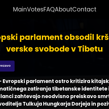
Main
Votes
FAQ
About
Contact
pski parlament obsodil kr
verske svobode v Tibetu
ovezavo
- Evropski parlament ostro kritizira kitajsk
matičnega zatiranja tibetanske identitete 
slanci zahtevajo neodvisno preiskavo smr
ditelja Tulkuja Hungkarja Dorjeja in pozi