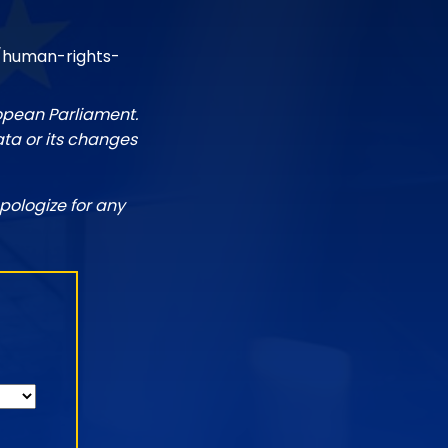
/human-rights-
ropean Parliament.
ata or its changes
pologize for any