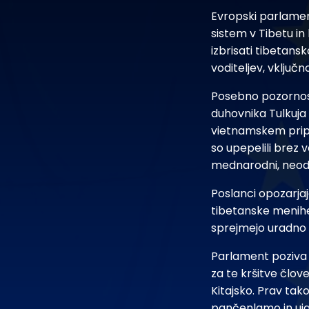
Evropski parlament 
sistem v Tibetu in
izbrisati tibetans
voditeljev, vključ
Posebno pozornos
duhovnika Tulkuja 
vietnamskem pripo
so upepelili brez
mednarodni, neodvi
Poslanci opozarjaj
tibetanske menihe, 
sprejmejo uradno i
Parlament poziva E
za te kršitve člov
Kitajsko. Prav tako
pančenlamo in uj