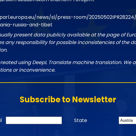
oparl.europa.eu/news/sl/press-room/20250502IPR28224
ania-russia-and-tibet
sually present data publicly available at the page of Eu
 any responsibility for possible inconsistencies of the d
ion.
created using DeepL Translate machine translation. We a
tions or inconvenience.
Subscribe to Newsletter
l
State