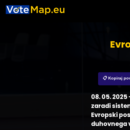
Evro
📋 Kopiraj p
08. 05. 2025 
zaradi siste
Evropski po
duhovnega vo