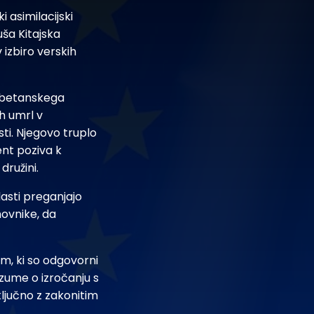
i asimilacijski
uša Kitajska
 izbiro verskih
ibetanskega
h umrl v
ti. Njegovo truplo
ent poziva k
družini.
lasti preganjajo
hovnike, da
m, ki so odgovorni
azume o izročanju s
vključno z zakonitim