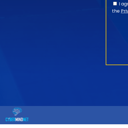
I a
the
Pri