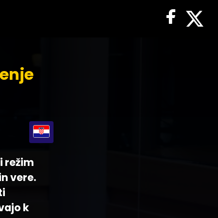
šenje
i režim
in vere.
ti
vajo k