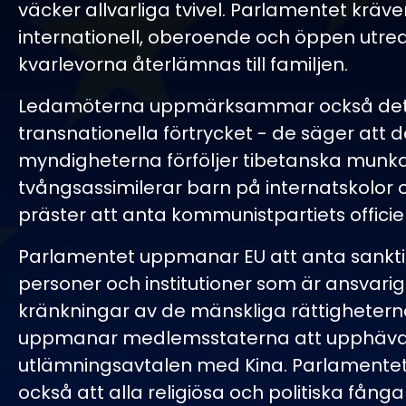
väcker allvarliga tvivel. Parlamentet kräve
internationell, oberoende och öppen utre
kvarlevorna återlämnas till familjen.
Ledamöterna uppmärksammar också de
transnationella förtrycket - de säger att d
myndigheterna förföljer tibetanska munka
tvångsassimilerar barn på internatskolor 
präster att anta kommunistpartiets officiel
Parlamentet uppmanar EU att anta sankt
personer och institutioner som är ansvarig
kränkningar av de mänskliga rättigheter
uppmanar medlemsstaterna att upphäv
utlämningsavtalen med Kina. Parlamentet
också att alla religiösa och politiska fånga