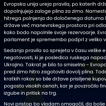
Evropska unija ureja pravila, po katerih dr
dopolnjujejo zaloge plina za zimo. Names
hitrega polnjenja do določenega datuma
države več manevrskega prostora pri odloč
kako bodo napolnile svoje rezervoarje. Evr
parlament je spremembo podprl z veliko v
Sedanja pravila so sprejeta v času velike 
negotovosti, ki je posledica ruskega napa
Ukrajino. Takrat je bilo to smiselno - Evrop
pred zimo hitro zagotoviti dovolj plina. Tod
kratkih rokov so bile države prisiljene kupo
pogosto visokih cenah, kar je povzročilo f
izgube in pritisk na trg.
Novi pristop bo vladam omogočil, da bolje