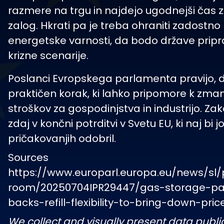
razmere na trgu in najdejo ugodnejši čas 
zalog. Hkrati pa je treba ohraniti zadostno
energetske varnosti, da bodo države pripr
krizne scenarije.
Poslanci Evropskega parlamenta pravijo, d
praktičen korak, ki lahko pripomore k zma
stroškov za gospodinjstva in industrijo. Za
zdaj v končni potrditvi v Svetu EU, ki naj bi j
pričakovanjih odobril.
Sources
https://www.europarl.europa.eu/news/sl/
room/20250704IPR29447/gas-storage-pa
backs-refill-flexibility-to-bring-down-pric
We collect and visually present data publi