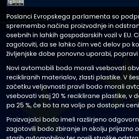
Poslanci Evropskega parlamenta so podprl
spremembo načina proizvodnje in odstra
osebnih in lahkih gospodarskih vozil v EU. Cil
zagotoviti, da se lahko čim več delov po k
življenjske dobe ponovno uporabi, popravi al
Novi avtomobili bodo morali vsebovati ob
recikliranih materialov, zlasti plastike. V šes
začetku veljavnosti pravil bodo morali avt
vsebovati vsaj 20 % reciklirane plastike, v d
pa 25 %, če bo ta na voljo po dostopni ceni
Proizvajalci bodo imeli razširjeno odgovorn
zagotovili bodo zbiranje in okolju prijazno
starih avtomobilov ter nosili stroške odstr