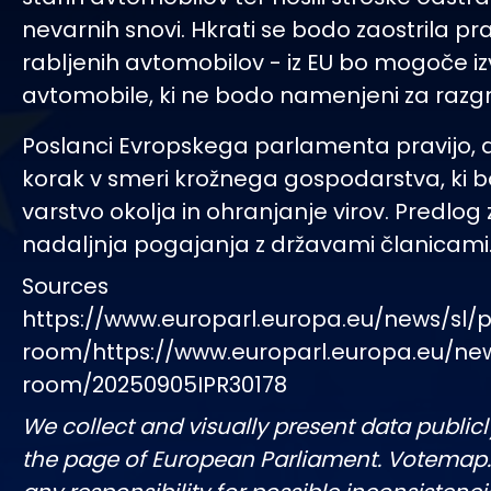
nevarnih snovi. Hkrati se bodo zaostrila pra
rabljenih avtomobilov - iz EU bo mogoče iz
avtomobile, ki ne bodo namenjeni za razg
Poslanci Evropskega parlamenta pravijo, d
korak v smeri krožnega gospodarstva, ki b
varstvo okolja in ohranjanje virov. Predlog
nadaljnja pogajanja z državami članicami
Sources
https://www.europarl.europa.eu/news/sl/p
room/https://www.europarl.europa.eu/ne
room/20250905IPR30178
We collect and visually present data publicl
the page of European Parliament. Votemap