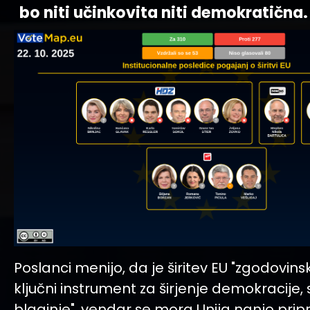
bo niti učinkovita niti demokratična.
Poslanci menijo, da je širitev EU "zgodovin
ključni instrument za širjenje demokracije, s
blaginje", vendar se mora Unija nanjo priprav