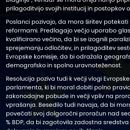
prilagoditvijo svojih institucij in postopkov
Poslanci pozivajo, da mora širitev potekat
reformami. Predlagajo večjo uporabo gla
kvalificirano večino, da bi se izognili paralizi
sprejemanju odločitev, in prilagoditev ses
Evropske komisije, da bi odražala geograf
demografsko in spolno uravnoteženost.
Resolucija poziva tudi k večji vlogi Evropsk
parlamenta, ki bi moral dobiti polno pravi
zakonodajne pobude in večji vpliv na pro
vprašanja. Besedilo tudi navaja, da bi mor
povečati svoj dolgoročni proračun nad se
% BDP, da bi zagotovila zadostna sredstva