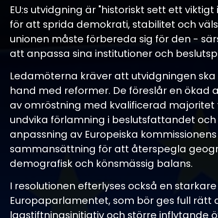
EU:s utvidgning är "historiskt sett ett viktig
för att sprida demokrati, stabilitet och vä
unionen måste förbereda sig för den - sär
att anpassa sina institutioner och besluts
Ledamöterna kräver att utvidgningen ska 
hand med reformer. De föreslår en ökad
av omröstning med kvalificerad majoritet f
undvika förlamning i beslutsfattandet och
anpassning av Europeiska kommissionens
sammansättning för att återspegla geogra
demografisk och könsmässig balans.
I resolutionen efterlyses också en starkare r
Europaparlamentet, som bör ges full rätt a
lagstiftningsinitiativ och större inflytande 