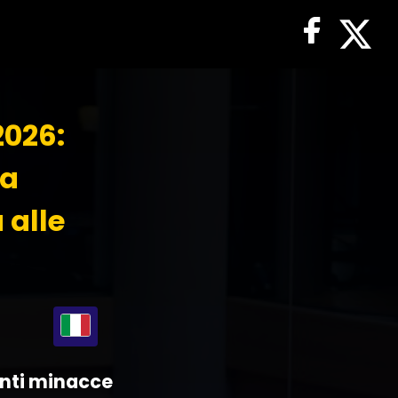
2026:
za
 alle
enti minacce