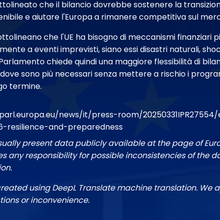
tolineato che il bilancio dovrebbe sostenere la transizio
nibile e aiutare l'Europa a rimanere competitiva sul mer
sottolineano che l'UE ha bisogno di meccanismi finanziari più
ente a eventi imprevisti, siano essi disastri naturali, sh
Il Parlamento chiede quindi una maggiore flessibilità di bi
i dove sono più necessari senza mettere a rischio i progra
go termine.
parl.europa.eu/news/it/press-room/20250331IPR27554
026-resilience-and-preparedness
sually present data publicly available at the page of Eu
 any responsibility for possible inconsistencies of the d
ion.
created using DeepL Translate machine translation. We a
tions or inconvenience.