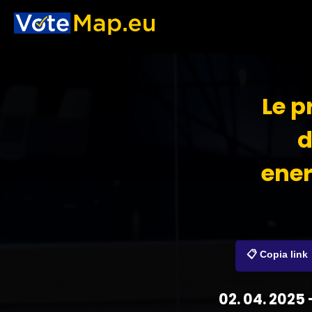
Le p
d
ener
📋 Copia link
02. 04. 2025