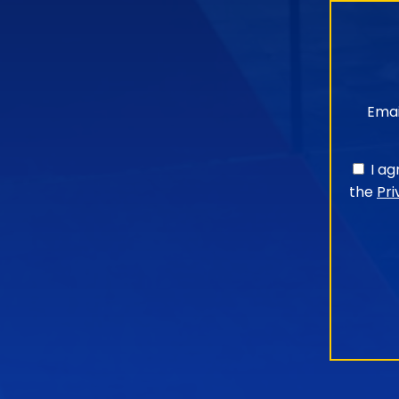
Emai
I a
the
Pri