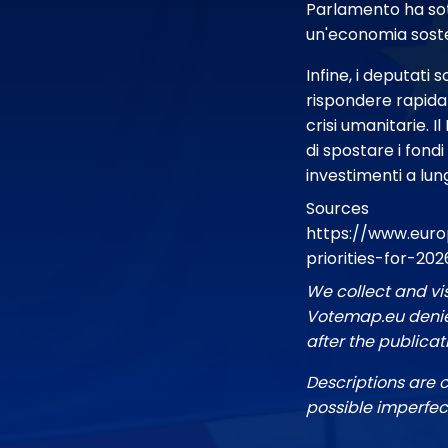
Parlamento ha sot
un'economia soste
Infine, i deputati 
rispondere rapidam
crisi umanitarie. 
di spostare i fond
investimenti a lun
Sources
https://www.euro
priorities-for-2
We collect and vi
Votemap.eu denies
after the publicat
Descriptions are 
possible imperfec