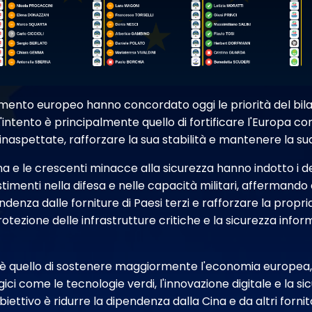
lamento europeo hanno concordato oggi le priorità del bi
L'intento è principalmente quello di fortificare l'Europa 
inaspettate, rafforzare la sua stabilità e mantenere la su
na e le crescenti minacce alla sicurezza hanno indotto i d
timenti nella difesa e nelle capacità militari, affermando
ndenza dalle forniture di Paesi terzi e rafforzare la propria
rotezione delle infrastrutture critiche e la sicurezza info
 è quello di sostenere maggiormente l'economia europea, i
gici come le tecnologie verdi, l'innovazione digitale e la si
iettivo è ridurre la dipendenza dalla Cina e da altri fornito