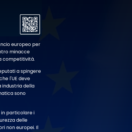
lancio europeo per
contro minacce
a competitività.
eputati a spingere
 che l'UE deve
 industria della
rmatica sono
n particolare i
curezza delle
ri non europei. Il