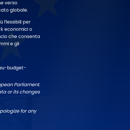
ne verso
cato globale.
 flessibili per
ock economici o
lancio che consenta
mmi e gli
/eu-budget-
ropean Parliament.
ata or its changes
pologize for any