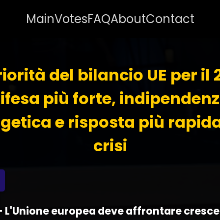
Main
Votes
FAQ
About
Contact
riorità del bilancio UE per il 
ifesa più forte, indipenden
getica e risposta più rapida
crisi
 - L'Unione europea deve affrontare cresc