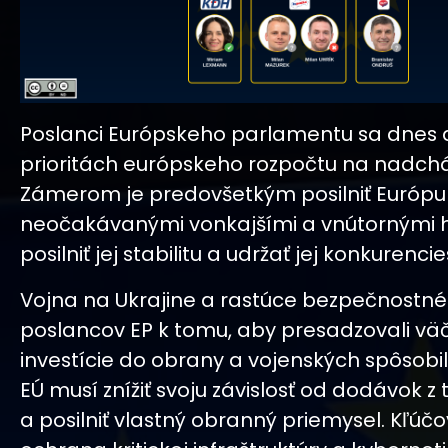
Poslanci Európskeho parlamentu sa dnes 
prioritách európskeho rozpočtu na nadchá
Zámerom je predovšetkým posilniť Európu
neočakávanými vonkajšími a vnútornými 
posilniť jej stabilitu a udržať jej konkurenc
Vojna na Ukrajine a rastúce bezpečnostné 
poslancov EP k tomu, aby presadzovali väč
investície do obrany a vojenských spôsobilo
EÚ musí znížiť svoju závislosť od dodávok z t
a posilniť vlastný obranný priemysel. Kľúčo