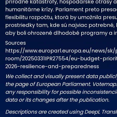
prírodné katastrofy, hospodárske otrasy 
humanitárne krízy. Parlament preto presa
flexibilitu rozpočtu, ktorá by umožnila pre
prostriedky tam, kde sú najviac potrebné, 
aby boli ohrozené dlhodobé programy a in
Sources
https://www.europarl.europa.eu/news/sk/
room/20250331IPR27554/eu-budget-priorit
2026-resilience-and-preparedness
We collect and visually present data publicl
the page of European Parliament. Votemap
any responsibility for possible inconsistenci
data or its changes after the publication.
Descriptions are created using DeepL Tran