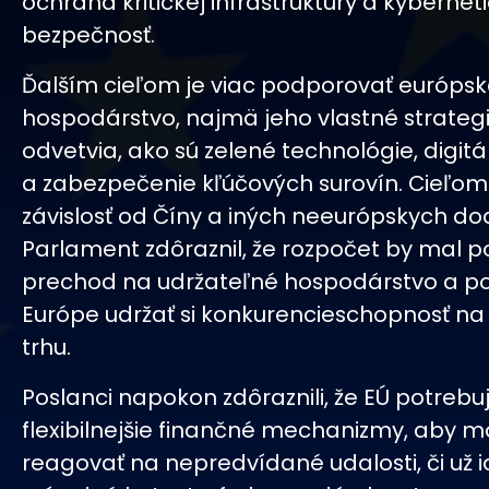
ochrana kritickej infraštruktúry a kybernet
bezpečnosť.
Ďalším cieľom je viac podporovať európs
hospodárstvo, najmä jeho vlastné strateg
odvetvia, ako sú zelené technológie, digitá
a zabezpečenie kľúčových surovín. Cieľom j
závislosť od Číny a iných neeurópskych do
Parlament zdôraznil, že rozpočet by mal p
prechod na udržateľné hospodárstvo a 
Európe udržať si konkurencieschopnosť n
trhu.
Poslanci napokon zdôraznili, že EÚ potrebu
flexibilnejšie finančné mechanizmy, aby m
reagovať na nepredvídané udalosti, či už i