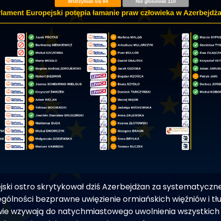
ski ostro skrytykował dziś Azerbejdżan za systematyczn
ególności bezprawne uwięzienie ormiańskich więźniów i tł
owie wzywają do natychmiastowego uwolnienia wszystkich