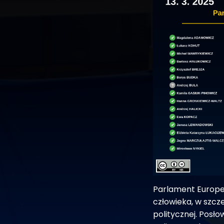
Parlament Europej
człowieka, w szcz
politycznej. Posł