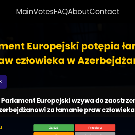
Main
Votes
FAQ
About
Contact
ment Europejski potępia ł
aw człowieka w Azerbejdża
k
 - Parlament Europejski wzywa do zaostrze
zerbejdżanowi za łamanie praw człowieka