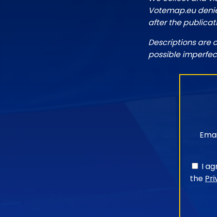
Votemap.eu denies
after the publicat
Descriptions are 
possible imperfec
Emai
I a
the
Pri