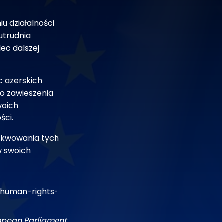
u działalności
utrudnia
lec dalszej
 azerskich
o zawieszenia
woich
ści.
zekwowania tych
w swoich
/human-rights-
ropean Parliament.