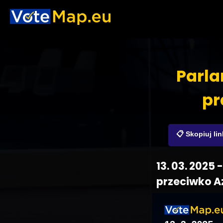
Parla
pr
📋 Skopiuj lin
13. 03. 2025
przeciwko A