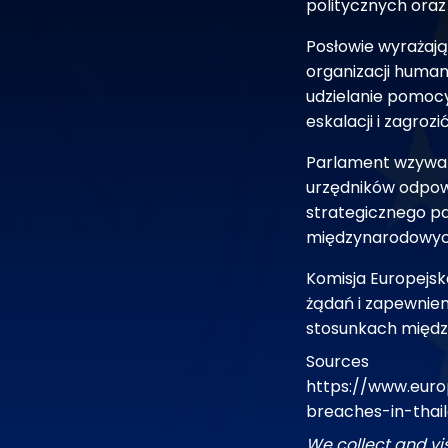
politycznych oraz
Posłowie wyrażają
organizacji human
udzielanie pomocy 
eskalacji i zagrozi
Parlament wzywa 
urzędników odpow
strategicznego pa
międzynarodowych
Komisja Europejs
żądań i zapewnien
stosunkach międ
Sources
https://www.euro
breaches-in-thai
We collect and vi