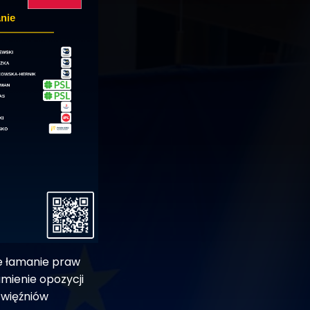
e łamanie praw
umienie opozycji
 więźniów