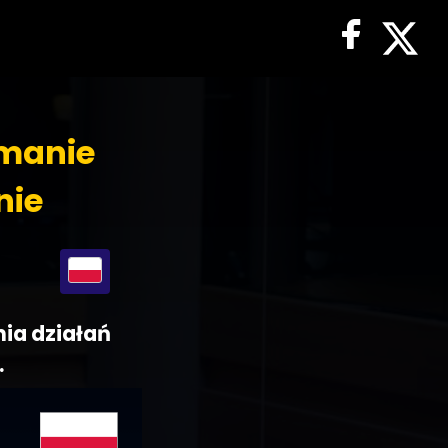
amanie
nie
nia działań
.