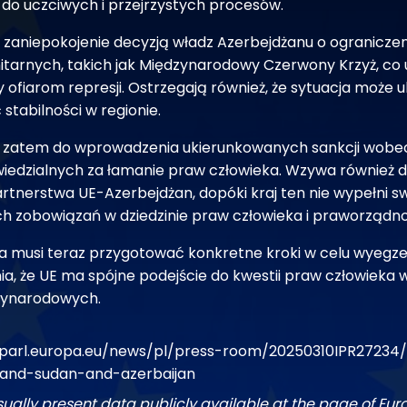
 do uczciwych i przejrzystych procesów.
 zaniepokojenie decyzją władz Azerbejdżanu o ograniczeni
itarnych, takich jak Międzynarodowy Czerwony Krzyż, co 
ofiarom represji. Ostrzegają również, że sytuacja może u
ć stabilności w regionie.
zatem do wprowadzenia ukierunkowanych sankcji wobec
iedzialnych za łamanie praw człowieka. Wzywa również d
rtnerstwa UE-Azerbejdżan, dopóki kraj ten nie wypełni s
 zobowiązań w dziedzinie praw człowieka i praworządno
ka musi teraz przygotować konkretne kroki w celu wyeg
ia, że UE ma spójne podejście do kwestii praw człowieka 
zynarodowych.
parl.europa.eu/news/pl/press-room/20250310IPR27234
land-sudan-and-azerbaijan
sually present data publicly available at the page of Eu